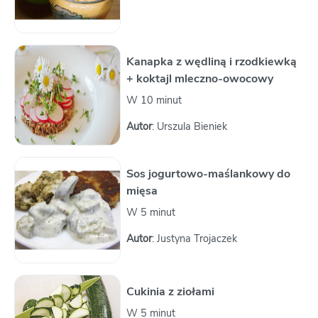
Kanapka z wędliną i rzodkiewką
+ koktajl mleczno-owocowy
W 10 minut
Autor
: Urszula Bieniek
Sos jogurtowo-maślankowy do
mięsa
W 5 minut
Autor
: Justyna Trojaczek
Cukinia z ziołami
W 5 minut