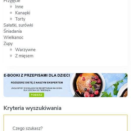
Przyjęcie
Inne
Kanapki
Torty
Sałatki, surówki
Śniadania
Wielkanoc
Zupy
Warzywne
Z mięsem
Kryteria wyszukiwania
Czego szukasz?