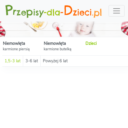
Niemowlęta
Niemowlęta
Dzieci
karmione piersią
karmione butelką
1,5-3 lat
3-6 lat
Powyżej 6 lat