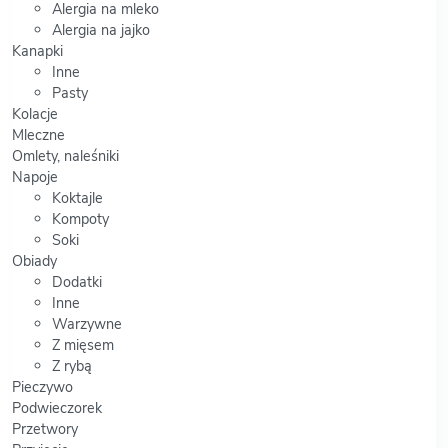
Alergia na mleko
Alergia na jajko
Kanapki
Inne
Pasty
Kolacje
Mleczne
Omlety, naleśniki
Napoje
Koktajle
Kompoty
Soki
Obiady
Dodatki
Inne
Warzywne
Z mięsem
Z rybą
Pieczywo
Podwieczorek
Przetwory