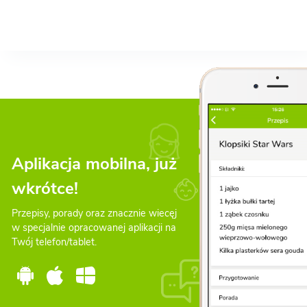
Aplikacja mobilna, już
wkrótce!
Przepisy, porady oraz znacznie wiecęj
w specjalnie opracowanej aplikacji na
Twój telefon/tablet.