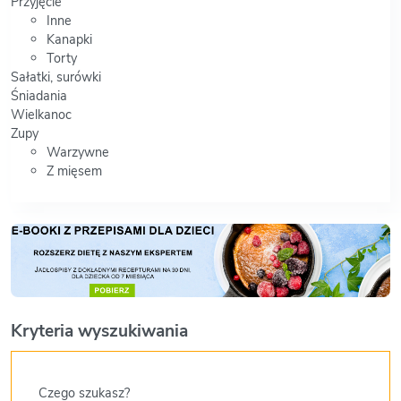
Przyjęcie
Inne
Kanapki
Torty
Sałatki, surówki
Śniadania
Wielkanoc
Zupy
Warzywne
Z mięsem
Kryteria wyszukiwania
Czego szukasz?