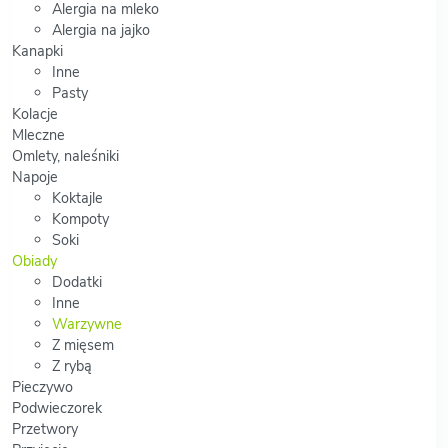
Alergia na mleko
Alergia na jajko
Kanapki
Inne
Pasty
Kolacje
Mleczne
Omlety, naleśniki
Napoje
Koktajle
Kompoty
Soki
Obiady
Dodatki
Inne
Warzywne
Z mięsem
Z rybą
Pieczywo
Podwieczorek
Przetwory