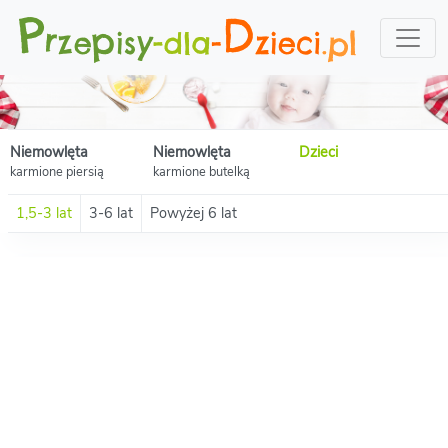
Niemowlęta
Niemowlęta
Dzieci
karmione piersią
karmione butelką
1,5-3 lat
3-6 lat
Powyżej 6 lat