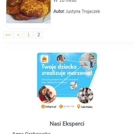
W 10 minut
Autor
: Justyna Trojaczek
<<
<
1
2
Nasi Eksperci