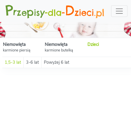
Niemowlęta
Niemowlęta
Dzieci
karmione piersią
karmione butelką
1,5-3 lat
3-6 lat
Powyżej 6 lat