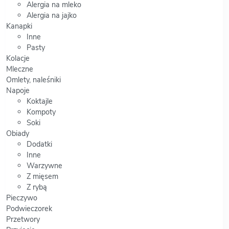
Alergia na mleko
Alergia na jajko
Kanapki
Inne
Pasty
Kolacje
Mleczne
Omlety, naleśniki
Napoje
Koktajle
Kompoty
Soki
Obiady
Dodatki
Inne
Warzywne
Z mięsem
Z rybą
Pieczywo
Podwieczorek
Przetwory