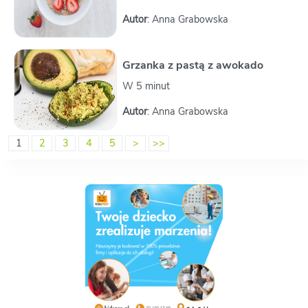
Autor
: Anna Grabowska
Grzanka z pastą z awokado
W 5 minut
Autor
: Anna Grabowska
1
2
3
4
5
>
>>