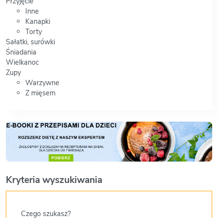
Przyjęcie
Inne
Kanapki
Torty
Sałatki, surówki
Śniadania
Wielkanoc
Zupy
Warzywne
Z mięsem
Kryteria wyszukiwania
Czego szukasz?