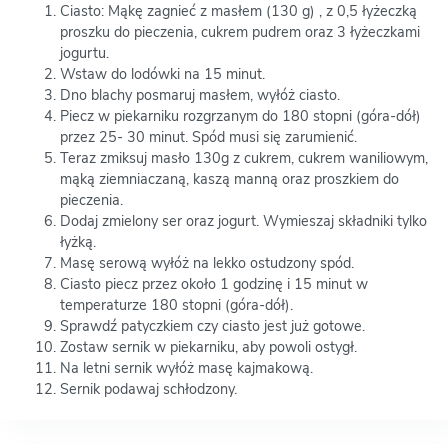
Ciasto: Mąkę zagnieć z masłem (130 g) , z 0,5 łyżeczką
proszku do pieczenia, cukrem pudrem oraz 3 łyżeczkami
jogurtu.
Wstaw do lodówki na 15 minut.
Dno blachy posmaruj masłem, wyłóż ciasto.
Piecz w piekarniku rozgrzanym do 180 stopni (góra-dół)
przez 25- 30 minut. Spód musi się zarumienić.
Teraz zmiksuj masło 130g z cukrem, cukrem waniliowym,
mąką ziemniaczaną, kaszą manną oraz proszkiem do
pieczenia.
Dodaj zmielony ser oraz jogurt. Wymieszaj składniki tylko
łyżką.
Masę serową wyłóż na lekko ostudzony spód.
Ciasto piecz przez około 1 godzinę i 15 minut w
temperaturze 180 stopni (góra-dół).
Sprawdź patyczkiem czy ciasto jest już gotowe.
Zostaw sernik w piekarniku, aby powoli ostygł.
Na letni sernik wyłóż masę kajmakową.
Sernik podawaj schłodzony.