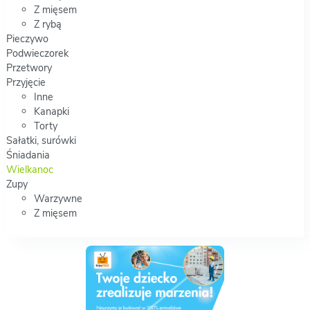
Z mięsem
Z rybą
Pieczywo
Podwieczorek
Przetwory
Przyjęcie
Inne
Kanapki
Torty
Sałatki, surówki
Śniadania
Wielkanoc
Zupy
Warzywne
Z mięsem