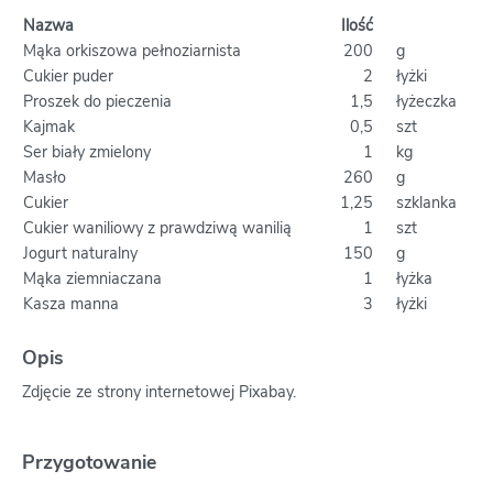
Nazwa
Ilość
Mąka orkiszowa pełnoziarnista
200
g
Cukier puder
2
łyżki
Proszek do pieczenia
1,5
łyżeczka
Kajmak
0,5
szt
Ser biały zmielony
1
kg
Masło
260
g
Cukier
1,25
szklanka
Cukier waniliowy z prawdziwą wanilią
1
szt
Jogurt naturalny
150
g
Mąka ziemniaczana
1
łyżka
Kasza manna
3
łyżki
Opis
Zdjęcie ze strony internetowej Pixabay.
Przygotowanie