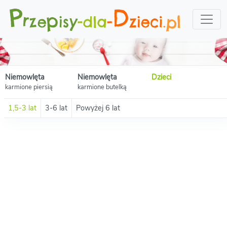
Niemowlęta
Niemowlęta
Dzieci
karmione piersią
karmione butelką
1,5-3 lat
3-6 lat
Powyżej 6 lat