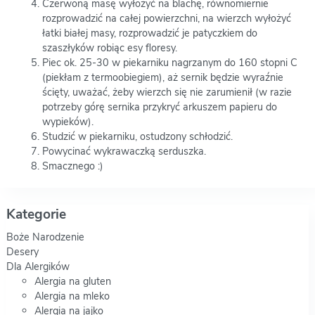
Czerwoną masę wyłożyć na blachę, równomiernie
rozprowadzić na całej powierzchni, na wierzch wyłożyć
łatki białej masy, rozprowadzić je patyczkiem do
szaszłyków robiąc esy floresy.
Piec ok. 25-30 w piekarniku nagrzanym do 160 stopni C
(piekłam z termoobiegiem), aż sernik będzie wyraźnie
ścięty, uważać, żeby wierzch się nie zarumienił (w razie
potrzeby górę sernika przykryć arkuszem papieru do
wypieków).
Studzić w piekarniku, ostudzony schłodzić.
Powycinać wykrawaczką serduszka.
Smacznego :)
Kategorie
Boże Narodzenie
Desery
Dla Alergików
Alergia na gluten
Alergia na mleko
Alergia na jajko