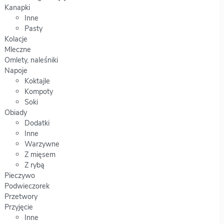
Kanapki
Inne
Pasty
Kolacje
Mleczne
Omlety, naleśniki
Napoje
Koktajle
Kompoty
Soki
Obiady
Dodatki
Inne
Warzywne
Z mięsem
Z rybą
Pieczywo
Podwieczorek
Przetwory
Przyjęcie
Inne