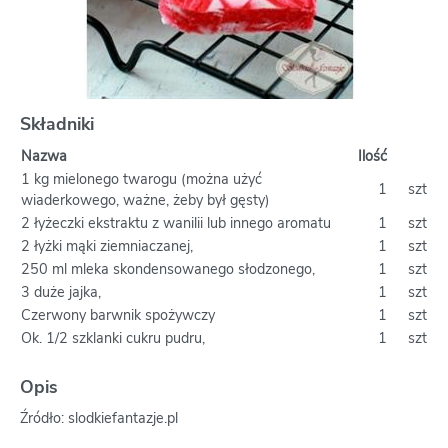
Składniki
Nazwa
Ilość
1 kg mielonego twarogu (można użyć
1
szt
wiaderkowego, ważne, żeby był gęsty)
2 łyżeczki ekstraktu z wanilii lub innego aromatu
1
szt
2 łyżki mąki ziemniaczanej,
1
szt
250 ml mleka skondensowanego słodzonego,
1
szt
3 duże jajka,
1
szt
Czerwony barwnik spożywczy
1
szt
Ok. 1/2 szklanki cukru pudru,
1
szt
Opis
Źródło: slodkiefantazje.pl