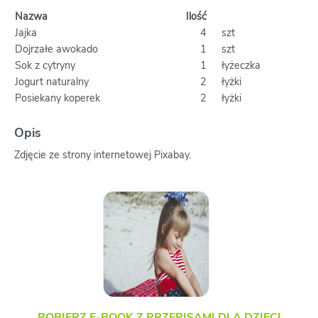
Nazwa
Ilość
Jajka
4
szt
Dojrzałe awokado
1
szt
Sok z cytryny
1
łyżeczka
Jogurt naturalny
2
łyżki
Posiekany koperek
2
łyżki
Opis
Zdjęcie ze strony internetowej Pixabay.
POBIERZ E-BOOK Z PRZEPISAMI DLA DZIECI