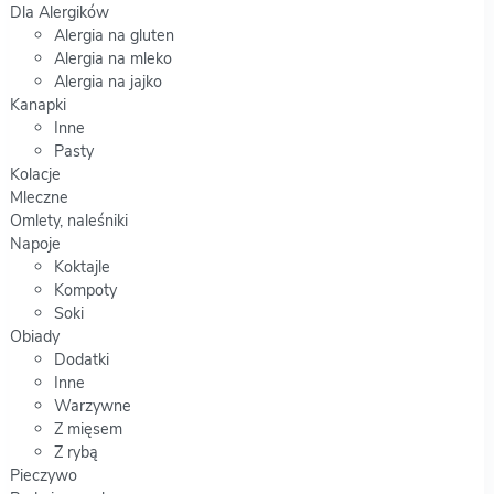
Dla Alergików
Alergia na gluten
Alergia na mleko
Alergia na jajko
Kanapki
Inne
Pasty
Kolacje
Mleczne
Omlety, naleśniki
Napoje
Koktajle
Kompoty
Soki
Obiady
Dodatki
Inne
Warzywne
Z mięsem
Z rybą
Pieczywo