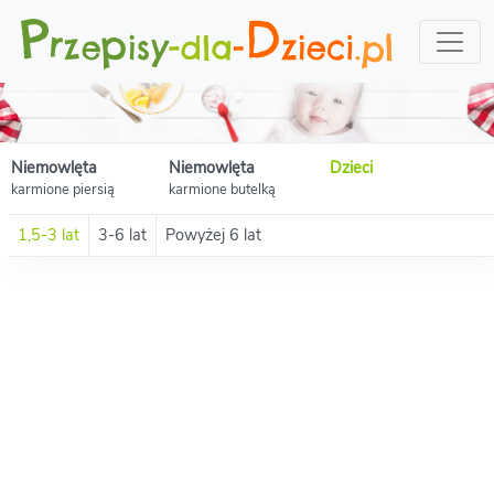
Niemowlęta
Niemowlęta
Dzieci
karmione piersią
karmione butelką
1,5-3 lat
3-6 lat
Powyżej 6 lat