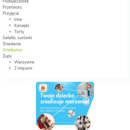
Podwieczorek
Przetwory
Przyjęcie
Inne
Kanapki
Torty
Sałatki, surówki
Śniadania
Wielkanoc
Zupy
Warzywne
Z mięsem