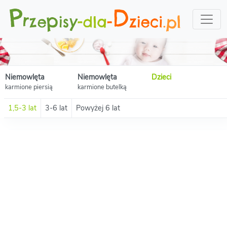
Niemowlęta
Niemowlęta
Dzieci
karmione piersią
karmione butelką
1,5-3 lat
3-6 lat
Powyżej 6 lat