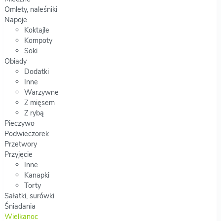
Omlety, naleśniki
Napoje
Koktajle
Kompoty
Soki
Obiady
Dodatki
Inne
Warzywne
Z mięsem
Z rybą
Pieczywo
Podwieczorek
Przetwory
Przyjęcie
Inne
Kanapki
Torty
Sałatki, surówki
Śniadania
Wielkanoc