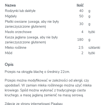
Nazwa
Ilość
Rodzynki lub daktyle
40
g
Migdały
50
g
Płatki owsiane (uwaga, aby nie były
30
g
zanieczyszczone glutenem)
Masło orzechowe
4
łyżki
Kasza jaglana (uwaga, aby nie były
180
g
zanieczyszczone glutenem)
Mleko roślinne
2,5
szklanki
Miód
2
łyżki
Opis
Przepis na okrągła blachę o średnicy 22cm.
Przepis można modyfikować w zależności od alergii, czy
upodobań. W zamian mleka roślinnego można użyć mleka
krowiego. Spód można wykonać z tradycyjnego ciasta
kruchego, a masę jaglaną zamienić na masą serową.
Zdjęcie ze strony internetowej Pixabay.