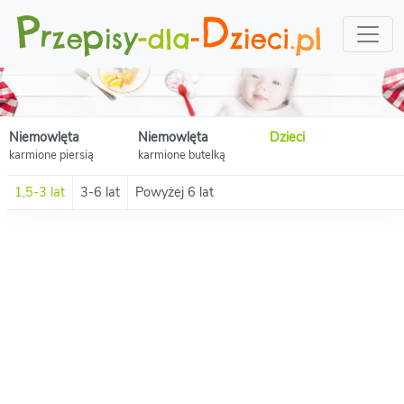
Niemowlęta
Niemowlęta
Dzieci
karmione piersią
karmione butelką
1,5-3 lat
3-6 lat
Powyżej 6 lat