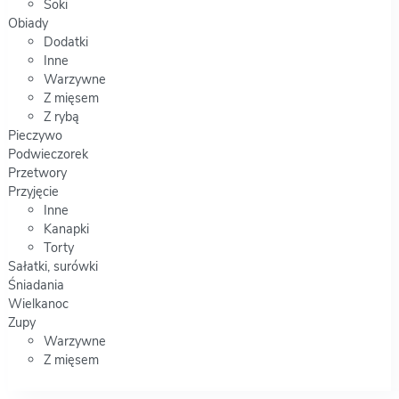
Soki
Obiady
Dodatki
Inne
Warzywne
Z mięsem
Z rybą
Pieczywo
Podwieczorek
Przetwory
Przyjęcie
Inne
Kanapki
Torty
Sałatki, surówki
Śniadania
Wielkanoc
Zupy
Warzywne
Z mięsem