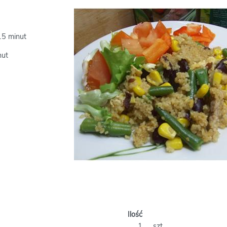
15 minut
nut
Ilość
1
szt