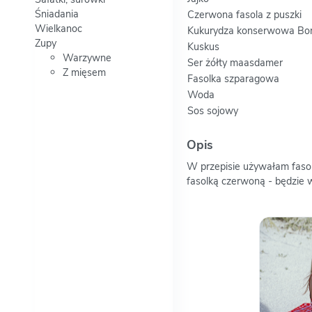
Śniadania
Czerwona fasola z puszki
Wielkanoc
Kukurydza konserwowa Bon
Zupy
Kuskus
Warzywne
Ser żółty maasdamer
Z mięsem
Fasolka szparagowa
Woda
Sos sojowy
Opis
W przepisie używałam fasolk
fasolką czerwoną - będzie 