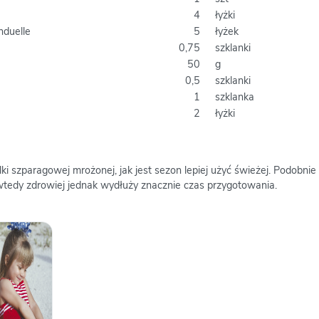
4
łyżki
duelle
5
łyżek
0,75
szklanki
50
g
0,5
szklanki
1
szklanka
2
łyżki
i szparagowej mrożonej, jak jest sezon lepiej użyć świeżej. Podobnie 
wtedy zdrowiej jednak wydłuży znacznie czas przygotowania.