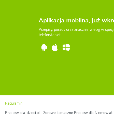
Aplikacja mobilna, już wkr
Przepisy, porady oraz znacznie wiecęj w specj
telefon/tablet.
Regulamin
Przepisy-dla-dzieci.pl – Zdrowe i smaczne Przepisy dla Niemowląt