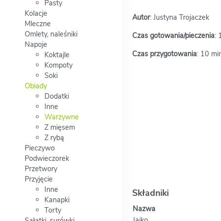
Pasty
Kolacje
Autor
: Justyna Trojaczek
Mleczne
Omlety, naleśniki
Czas gotowania/pieczenia
: 
Napoje
Czas przygotowania
: 10 mi
Koktajle
Kompoty
Soki
Obiady
Dodatki
Inne
Warzywne
Z mięsem
Z rybą
Pieczywo
Podwieczorek
Przetwory
Przyjęcie
Inne
Składniki
Kanapki
Nazwa
Torty
Jajko
Sałatki, surówki