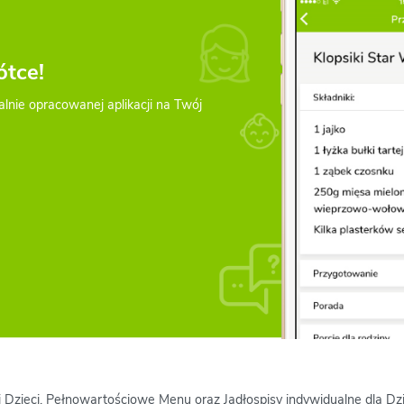
ótce!
alnie opracowanej aplikacji na Twój
 i Dzieci. Pełnowartościowe Menu oraz Jadłospisy indywidualne dla D