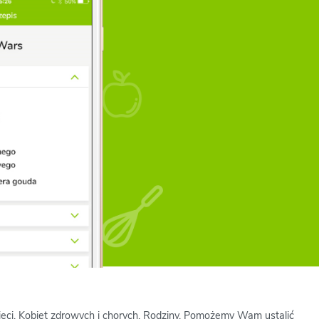
zieci, Kobiet zdrowych i chorych, Rodziny. Pomożemy Wam ustalić