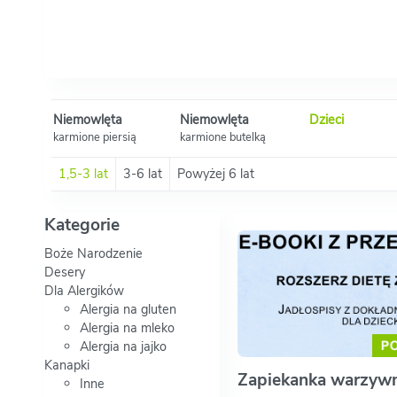
Niemowlęta
Niemowlęta
Dzieci
karmione piersią
karmione butelką
1,5-3 lat
3-6 lat
Powyżej 6 lat
Kategorie
Boże Narodzenie
Desery
Dla Alergików
Alergia na gluten
Alergia na mleko
Alergia na jajko
Kanapki
Zapiekanka warzyw
Inne