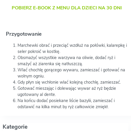
POBIERZ E-BOOK Z MENU DLA DZIECI NA 30 DNI
Przygotowanie
Marchewki obrać i przeciąć wzdłuż na połówki, kalarepkę i
seler pokroić w kostkę.
Obsmażyć wszystkie warzywa na oliwie, dodać ryż i
smażyć aż ziarenka się natłuszczą.
Wlać chochlę gorącego wywaru, zamieszać i gotować na
wolnym ogniu.
Gdy płyn się wchłonie wlać kolejną chochlę, zamieszać.
Gotować mieszając i dolewając wywar aż ryż będzie
ugotowany al dente.
Na końcu dodać posiekane liście bazylii, zamieszać i
odstawić na kilka minut by ryż całkowicie zmiękł.
Kategorie