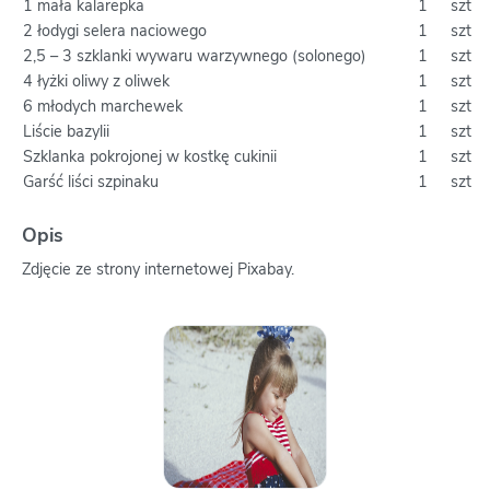
1 mała kalarepka
1
szt
2 łodygi selera naciowego
1
szt
2,5 – 3 szklanki wywaru warzywnego (solonego)
1
szt
4 łyżki oliwy z oliwek
1
szt
6 młodych marchewek
1
szt
Liście bazylii
1
szt
Szklanka pokrojonej w kostkę cukinii
1
szt
Garść liści szpinaku
1
szt
Opis
Zdjęcie ze strony internetowej Pixabay.