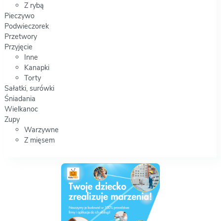
Z rybą
Pieczywo
Podwieczorek
Przetwory
Przyjęcie
Inne
Kanapki
Torty
Sałatki, surówki
Śniadania
Wielkanoc
Zupy
Warzywne
Z mięsem