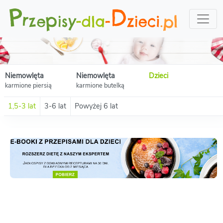
Niemowlęta
Niemowlęta
Dzieci
karmione piersią
karmione butelką
1,5-3 lat
3-6 lat
Powyżej 6 lat