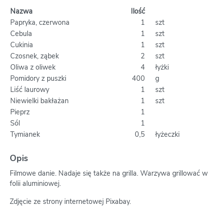
Nazwa
Ilość
Papryka, czerwona
1
szt
Cebula
1
szt
Cukinia
1
szt
Czosnek, ząbek
2
szt
Oliwa z oliwek
4
łyżki
Pomidory z puszki
400
g
Liść laurowy
1
szt
Niewielki bakłażan
1
szt
Pieprz
1
Sól
1
Tymianek
0,5
łyżeczki
Opis
Filmowe danie. Nadaje się także na grilla. Warzywa grillować w
folii aluminiowej.
Zdjęcie ze strony internetowej Pixabay.