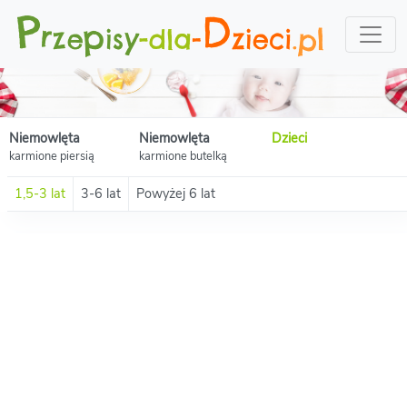
Niemowlęta
Niemowlęta
Dzieci
karmione piersią
karmione butelką
1,5-3 lat
3-6 lat
Powyżej 6 lat