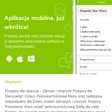
Aplikacja mobilna, już
wkrótce!
Przepisy, porady oraz znacznie wiecęj
w specjalnie opracowanej aplikacji na
Twój telefon/tablet.
Regulamin
Przepisy-dla-dzieci.pl – Zdrowe i smaczne Przepisy dla
Niemowląt i Dzieci. Pełnowartościowe Menu oraz Jadłospisy
indywidualne dla Dzieci, Kobiet zdrowych i chorych, Rodziny.
Pomożemy Wam ustalić pełnowartościową Dietę dla całej
Rodziny. Na naszym portalu znajdziesz wiele artykułów, porad