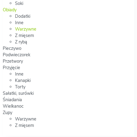
Soki
Obiady
Dodatki
Inne
Warzywne
Z mięsem
Z rybą
Pieczywo
Podwieczorek
Przetwory
Przyjęcie
Inne
Kanapki
Torty
Sałatki, surówki
Śniadania
Wielkanoc
Zupy
Warzywne
Z mięsem