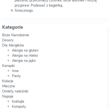
plasterki, przeciśnięty czosnek, liście laurowe i resztę
przypraw. Podawać z bagietką.
Smacznego.
Kategorie
Boże Narodzenie
Desery
Dla Alergików
Alergia na gluten
Alergia na mleko
Alergia na jajko
Kanapki
Inne
Pasty
Kolacje
Mleczne
Omlety, naleśniki
Napoje
Koktajle
Kompoty