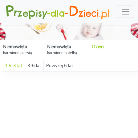
Niemowlęta
Niemowlęta
Dzieci
karmione piersią
karmione butelką
1,5-3 lat
3-6 lat
Powyżej 6 lat