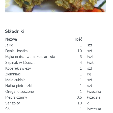
Składniki
Nazwa
Ilość
Jajko
1
szt
Dynia- kostka
10
szt
Mąka orkiszowa pełnoziarnista
3
łyżki
Szpinak w liściach
4
łyżki
Koperek świeży
1
szt
Ziemniaki
1
kg
Mała cukinia
1
szt
Natka pietruszki
1
szt
Oregano suszone
1
łyżeczka
Pieprz czarny
0,5
łyżeczki
Ser żółty
10
g
Sól
1
łyżeczka