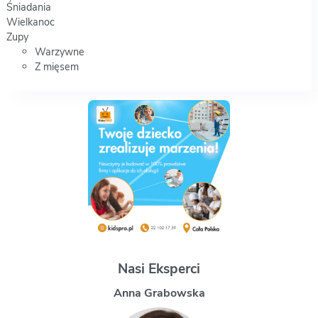
Śniadania
Wielkanoc
Zupy
Warzywne
Z mięsem
Nasi Eksperci
Magdalena Uchman