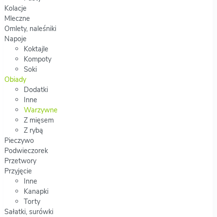
Kolacje
Mleczne
Omlety, naleśniki
Napoje
Koktajle
Kompoty
Soki
Obiady
Dodatki
Inne
Warzywne
Z mięsem
Z rybą
Pieczywo
Podwieczorek
Przetwory
Przyjęcie
Inne
Kanapki
Torty
Sałatki, surówki