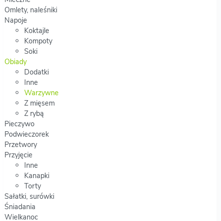
Omlety, naleśniki
Napoje
Koktajle
Kompoty
Soki
Obiady
Dodatki
Inne
Warzywne
Z mięsem
Z rybą
Pieczywo
Podwieczorek
Przetwory
Przyjęcie
Inne
Kanapki
Torty
Sałatki, surówki
Śniadania
Wielkanoc