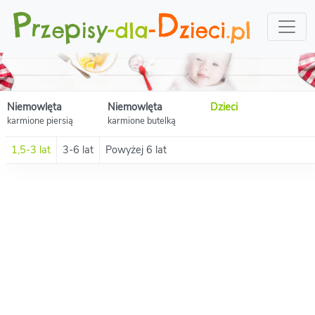
Niemowlęta
Niemowlęta
Dzieci
karmione piersią
karmione butelką
1,5-3 lat
3-6 lat
Powyżej 6 lat