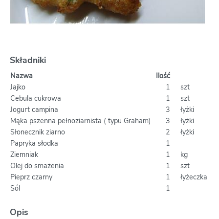
Składniki
Nazwa
Ilość
Jajko
1
szt
Cebula cukrowa
1
szt
Jogurt campina
3
łyżki
Mąka pszenna pełnoziarnista ( typu Graham)
3
łyżki
Słonecznik ziarno
2
łyżki
Papryka słodka
1
Ziemniak
1
kg
Olej do smażenia
1
szt
Pieprz czarny
1
łyżeczka
Sól
1
Opis