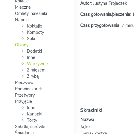
Kolacje
Autor
: Justyna Trojaczek
Mleczne
Omlety, naleśniki
Czas gotowania/pieczenia
: 
Napoje
Czas przygotowania
: 7 min
Koktajle
Kompoty
Soki
Obiady
Dodatki
Inne
Warzywne
Z mięsem
Z rybą
Pieczywo
Podwieczorek
Przetwory
Przyjęcie
Inne
Składniki
Kanapki
Nazwa
Torty
Sałatki, surówki
Jajko
Śniadania
Dynia- kostka