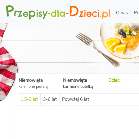
O nas
Pr
Niemowlęta
Niemowlęta
Dzieci
karmione piersią
karmione butelką
1,5-3 lat
3-6 lat
Powyżej 6 lat