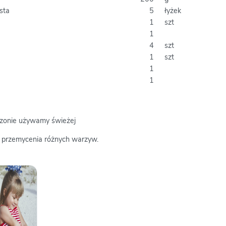
sta
5
łyżek
1
szt
1
4
szt
1
szt
1
1
ezonie używamy świeżej
do przemycenia różnych warzyw.