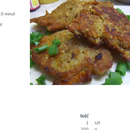
10 minut
ut
Ilość
1
szt
200
g