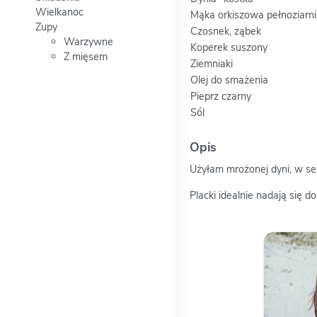
Wielkanoc
Mąka orkiszowa pełnoziarni
Zupy
Czosnek, ząbek
Warzywne
Koperek suszony
Z mięsem
Ziemniaki
Olej do smażenia
Pieprz czarny
Sól
Opis
Użyłam mrożonej dyni, w s
Placki idealnie nadają się 