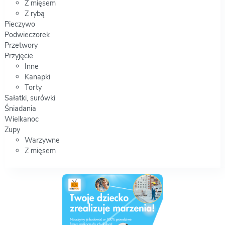
Z mięsem
Z rybą
Pieczywo
Podwieczorek
Przetwory
Przyjęcie
Inne
Kanapki
Torty
Sałatki, surówki
Śniadania
Wielkanoc
Zupy
Warzywne
Z mięsem