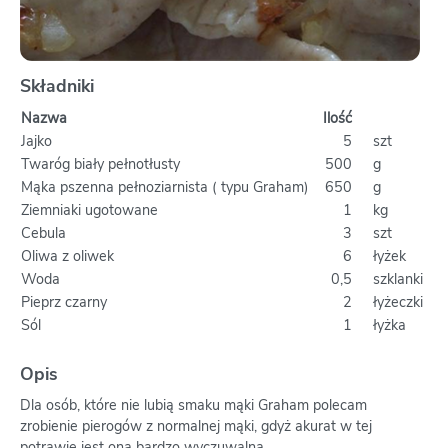
Składniki
Nazwa
Ilość
Jajko
5
szt
Twaróg biały pełnotłusty
500
g
Mąka pszenna pełnoziarnista ( typu Graham)
650
g
Ziemniaki ugotowane
1
kg
Cebula
3
szt
Oliwa z oliwek
6
łyżek
Woda
0,5
szklanki
Pieprz czarny
2
łyżeczki
Sól
1
łyżka
Opis
Dla osób, które nie lubią smaku mąki Graham polecam
zrobienie pierogów z normalnej mąki, gdyż akurat w tej
potrawie jest ona bardzo wyczuwalna.