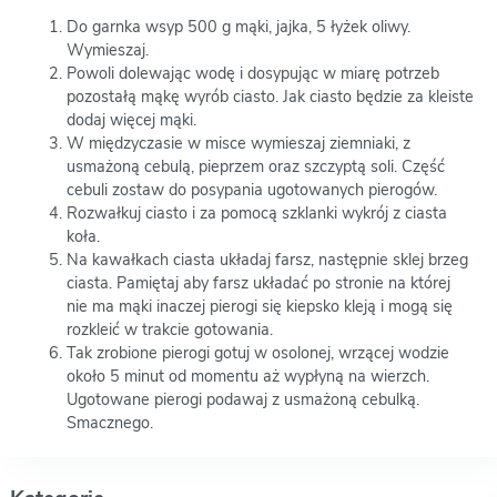
Do garnka wsyp 500 g mąki, jajka, 5 łyżek oliwy.
Wymieszaj.
Powoli dolewając wodę i dosypując w miarę potrzeb
pozostałą mąkę wyrób ciasto. Jak ciasto będzie za kleiste
dodaj więcej mąki.
W międzyczasie w misce wymieszaj ziemniaki, z
usmażoną cebulą, pieprzem oraz szczyptą soli. Część
cebuli zostaw do posypania ugotowanych pierogów.
Rozwałkuj ciasto i za pomocą szklanki wykrój z ciasta
koła.
Na kawałkach ciasta układaj farsz, następnie sklej brzeg
ciasta. Pamiętaj aby farsz układać po stronie na której
nie ma mąki inaczej pierogi się kiepsko kleją i mogą się
rozkleić w trakcie gotowania.
Tak zrobione pierogi gotuj w osolonej, wrzącej wodzie
około 5 minut od momentu aż wypłyną na wierzch.
Ugotowane pierogi podawaj z usmażoną cebulką.
Smacznego.