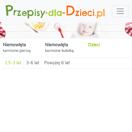
Niemowlęta
Niemowlęta
Dzieci
karmione piersią
karmione butelką
1,5-3 lat
3-6 lat
Powyżej 6 lat