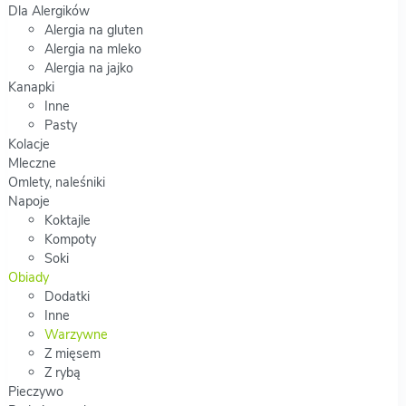
Dla Alergików
Alergia na gluten
Alergia na mleko
Alergia na jajko
Kanapki
Inne
Pasty
Kolacje
Mleczne
Omlety, naleśniki
Napoje
Koktajle
Kompoty
Soki
Obiady
Dodatki
Inne
Warzywne
Z mięsem
Z rybą
Pieczywo