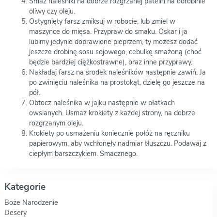
Smaż naleśniki na dobrze rozgrzanej patelni na odrobinie
oliwy czy oleju.
Ostygnięty farsz zmiksuj w robocie, lub zmiel w
maszynce do mięsa. Przypraw do smaku. Oskar i ja
lubimy jedynie doprawione pieprzem, ty możesz dodać
jeszcze drobinę sosu sojowego, cebulkę smażoną (choć
będzie bardziej ciężkostrawne), oraz inne przyprawy.
Nakładaj farsz na środek naleśników następnie zawiń. Ja
po zwinięciu naleśnika na prostokąt, dzielę go jeszcze na
pół.
Obtocz naleśnika w jajku następnie w płatkach
owsianych. Usmaż krokiety z każdej strony, na dobrze
rozgrzanym oleju.
Krokiety po usmażeniu koniecznie połóż na ręczniku
papierowym, aby wchłonęły nadmiar tłuszczu. Podawaj z
ciepłym barszczykiem. Smacznego.
Kategorie
Boże Narodzenie
Desery