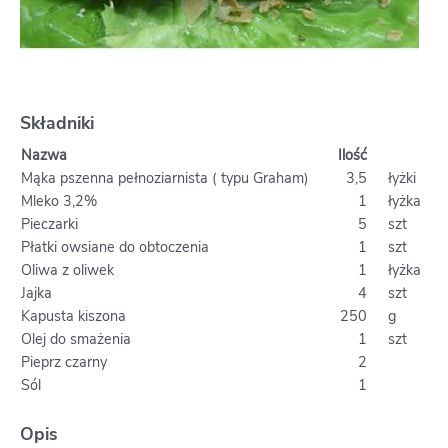
Składniki
Nazwa
Ilość
Mąka pszenna pełnoziarnista ( typu Graham)
3,5
łyżki
Mleko 3,2%
1
łyżka
Pieczarki
5
szt
Płatki owsiane do obtoczenia
1
szt
Oliwa z oliwek
1
łyżka
Jajka
4
szt
Kapusta kiszona
250
g
Olej do smażenia
1
szt
Pieprz czarny
2
Sól
1
Opis