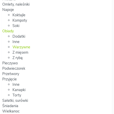
Omlety, naleśniki
Napoje
Koktajle
Kompoty
Soki
Obiady
Dodatki
Inne
Warzywne
Z mięsem
Z rybą
Pieczywo
Podwieczorek
Przetwory
Przyjęcie
Inne
Kanapki
Torty
Sałatki, surówki
Śniadania
Wielkanoc