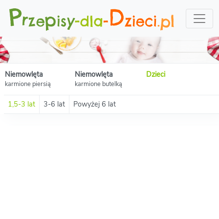
Niemowlęta
Niemowlęta
Dzieci
karmione piersią
karmione butelką
1,5-3 lat
3-6 lat
Powyżej 6 lat