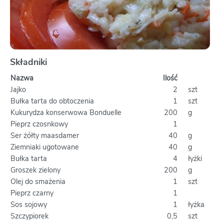
Składniki
Nazwa
Ilość
Jajko
2
szt
Bułka tarta do obtoczenia
1
szt
Kukurydza konserwowa Bonduelle
200
g
Pieprz czosnkowy
1
Ser żółty maasdamer
40
g
Ziemniaki ugotowane
40
g
Bułka tarta
4
łyżki
Groszek zielony
200
g
Olej do smażenia
1
szt
Pieprz czarny
1
Sos sojowy
1
łyżka
Szczypiorek
0,5
szt