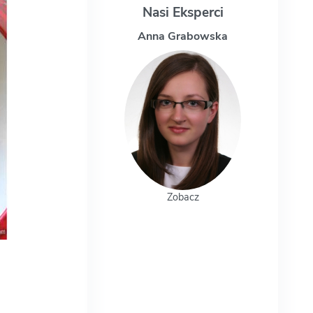
Nasi Eksperci
Anna Grabowska
Magdalena 
Zobacz
Zobacz