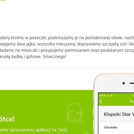
idory kroimy w paseczki, podsmażamy je na pomidorowej oliwie, nas
pijamy dwa jajka, wszystko mieszamy, doprawiamy szczyptą soli i bi
adamy na miseczki i posypujemy parmezanem oraz posiekanym szczy
esołą buźkę i gotowe. Smacznego!
ótce!
alnie opracowanej aplikacji na Twój