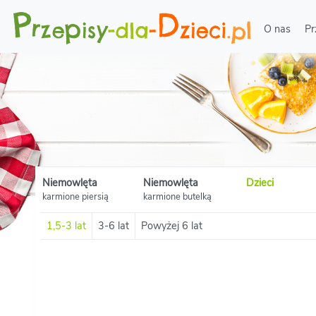
O nas
Pr
Niemowlęta
Niemowlęta
Dzieci
karmione piersią
karmione butelką
1,5-3 lat
3-6 lat
Powyżej 6 lat