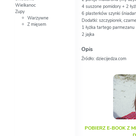
Wielkanoc
4 suszone pomidory + 2 łyż
Zupy
6 plasterków szynki śniada
Warzywne
Dodatki: szczypiorek, czarn
Z mięsem
1 łyżka tartego parmezanu
2 jajka
Opis
Źródło: dziecijedza.com
POBIERZ E-BOOK Z M
D