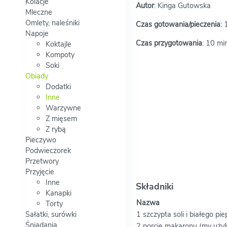
Kolacje
Autor
: Kinga Gutowska
Mleczne
Omlety, naleśniki
Czas gotowania/pieczenia
: 
Napoje
Czas przygotowania
: 10 mi
Koktajle
Kompoty
Soki
Obiady
Dodatki
Inne
Warzywne
Z mięsem
Z rybą
Pieczywo
Podwieczorek
Przetwory
Przyjęcie
Inne
Składniki
Kanapki
Nazwa
Torty
Sałatki, surówki
1 szczypta soli i białego pie
Śniadania
2 porcje makaronu (my użyli