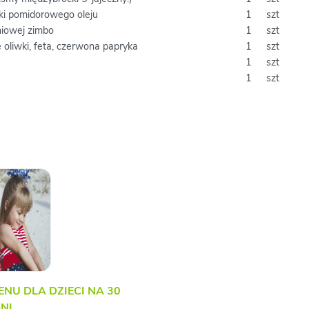
ki pomidorowego oleju
1
szt
niowej zimbo
1
szt
e oliwki, feta, czerwona papryka
1
szt
1
szt
1
szt
ENU DLA DZIECI NA 30
NI