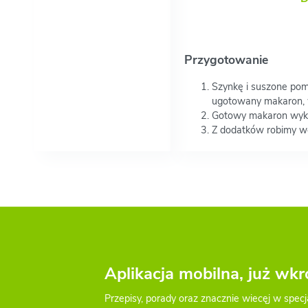
Przygotowanie
Szynkę i suszone pom
ugotowany makaron, w
Gotowy makaron wykł
Z dodatków robimy w
Aplikacja mobilna, już wkr
Przepisy, porady oraz znacznie wiecęj w specj