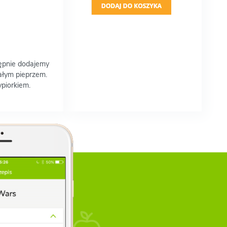
tępnie dodajemy
ałym pieprzem.
piorkiem.