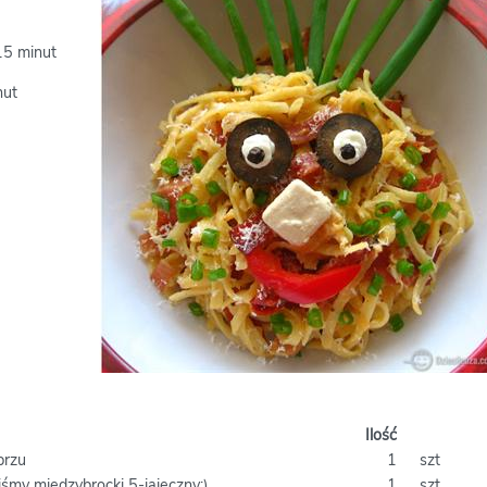
15 minut
nut
Ilość
przu
1
szt
śmy międzybrocki 5-jajeczny:)
1
szt