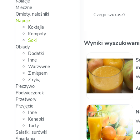
Kolacje
Mleczne
Omlety, naleśniki
Czego szukasz?
Napoje
Koktajle
Kompoty
Soki
Wyniki wyszukiwani
Obiady
Dodatki
S
Inne
Warzywne
m
Z mięsem
W
Z rybą
Pieczywo
A
Podwieczorek
Przetwory
Przyjęcie
N
Inne
Kanapki
W
Torty
Sałatki, surówki
A
Śniadania