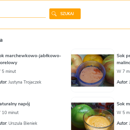
SZUKAJ
a
ok marchewkowo-jabłkowo-
Sok p
orelowy
malin
 5 minut
W 7 m
utor
: Justyna Trojaczek
Autor
:
aturalny napój
Sok m
 10 minut
W 5 m
utor
: Urszula Bieniek
Autor
: