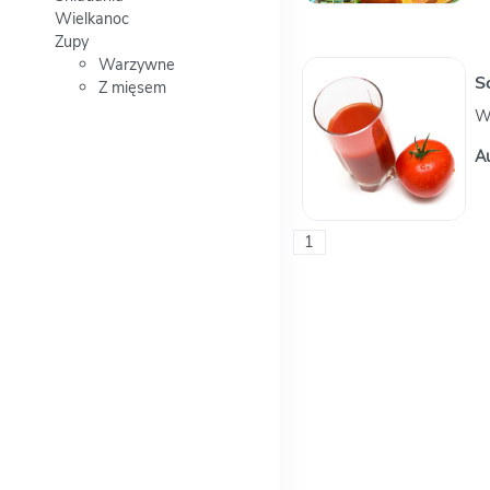
Wielkanoc
Zupy
Warzywne
S
Z mięsem
W
A
1