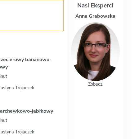
Nasi Eksperci
Anna Grabowska
Magdalen
rzecierowy bananowo-
owy
inut
Zobacz
Zoba
 Justyna Trojaczek
archewkowo-jabłkowy
inut
 Justyna Trojaczek