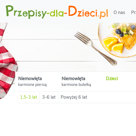
O nas
Pr
Niemowlęta
Niemowlęta
Dzieci
karmione piersią
karmione butelką
1,5-3 lat
3-6 lat
Powyżej 6 lat