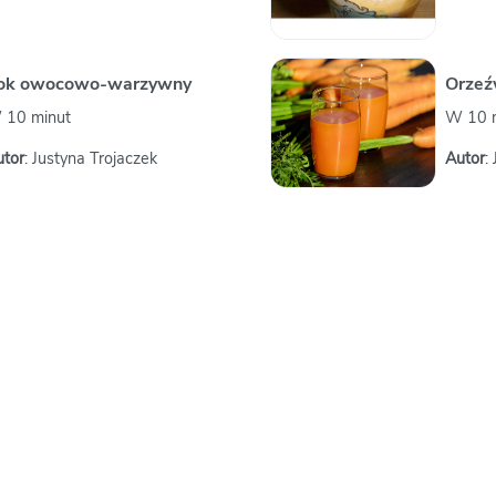
ok owocowo-warzywny
Orzeź
 10 minut
W 10 
utor
: Justyna Trojaczek
Autor
: