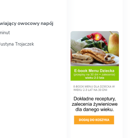
wiający owocowy napój
minut
 Justyna Trojaczek