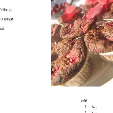
ielinska
30 minut
nut
Ilość
1
szt
1
szt