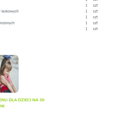
1
szt
w laskowych
1
szt
1
szt
mrożonych
1
szt
1
szt
ENU DLA DZIECI NA 30
NI