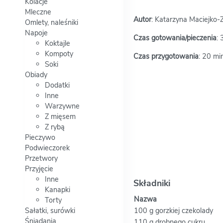
Kolacje
Mleczne
Autor
: Katarzyna Maciejko-Z
Omlety, naleśniki
Napoje
Czas gotowania/pieczenia
: 
Koktajle
Kompoty
Czas przygotowania
: 20 mi
Soki
Obiady
Dodatki
Inne
Warzywne
Z mięsem
Z rybą
Pieczywo
Podwieczorek
Przetwory
Przyjęcie
Inne
Składniki
Kanapki
Nazwa
Torty
Sałatki, surówki
100 g gorzkiej czekolady
Śniadania
110 g drobnego cukru