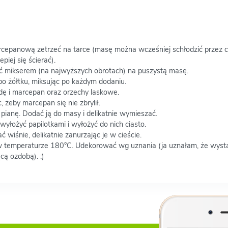
cepanową zetrzeć na tarce (masę można wcześniej schłodzić przez 
piej się ścierać).
ć mikserem (na najwyższych obrotach) na puszystą masę.
 żółtku, miksując po każdym dodaniu.
dę i marcepan oraz orzechy laskowe.
żeby marcepan się nie zbrylił.
 pianę. Dodać ją do masy i delikatnie wymieszać.
yłożyć papilotkami i wyłożyć do nich ciasto.
 wiśnie, delikatnie zanurzając je w cieście.
w temperaturze 180°C. Udekorować wg uznania (ja uznałam, że wysta
cą ozdobą). :)