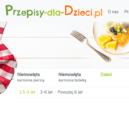
O nas
Pr
Niemowlęta
Niemowlęta
Dzieci
karmione piersią
karmione butelką
1,5-3 lat
3-6 lat
Powyżej 6 lat