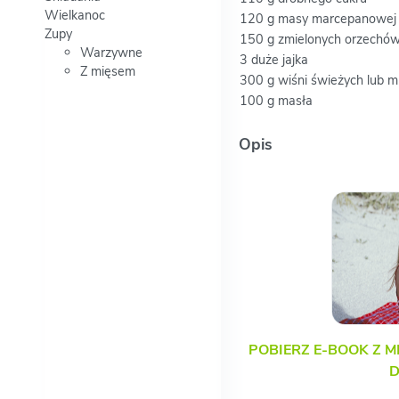
Wielkanoc
120 g masy marcepanowej
Zupy
150 g zmielonych orzechó
Warzywne
3 duże jajka
Z mięsem
300 g wiśni świeżych lub 
100 g masła
Opis
POBIERZ E-BOOK Z M
D