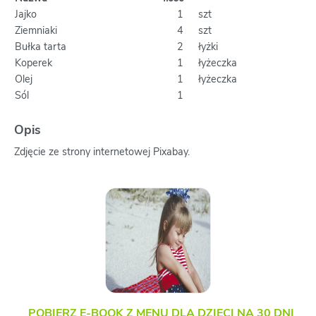
Jajko
1
szt
Ziemniaki
4
szt
Bułka tarta
2
łyżki
Koperek
1
łyżeczka
Olej
1
łyżeczka
Sól
1
Opis
Zdjęcie ze strony internetowej Pixabay.
POBIERZ E-BOOK Z MENU DLA DZIECI NA 30 DNI