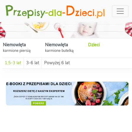
Niemowlęta
Niemowlęta
Dzieci
karmione piersią
karmione butelką
1,5-3 lat
3-6 lat
Powyżej 6 lat