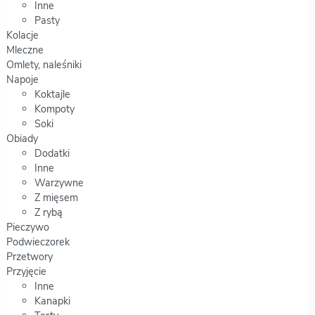
Inne
Pasty
Kolacje
Mleczne
Omlety, naleśniki
Napoje
Koktajle
Kompoty
Soki
Obiady
Dodatki
Inne
Warzywne
Z mięsem
Z rybą
Pieczywo
Podwieczorek
Przetwory
Przyjęcie
Inne
Kanapki