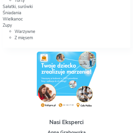
Torty
Sałatki, surówki
Śniadania
Wielkanoc
Zupy
Warzywne
Z mięsem
Nasi Eksperci
Magdalena Uchman