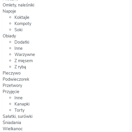
Omlety, naleśniki
Napoje
Koktajle
Kompoty
Soki
Obiady
Dodatki
Inne
Warzywne
Z mięsem
Z rybą
Pieczywo
Podwieczorek
Przetwory
Przyjęcie
Inne
Kanapki
Torty
Sałatki, surówki
Śniadania
Wielkanoc