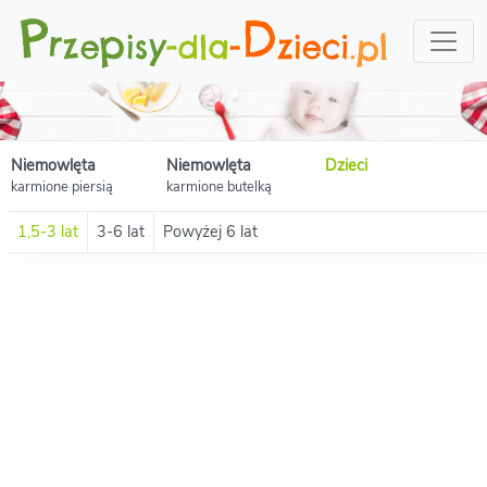
Niemowlęta
Niemowlęta
Dzieci
karmione piersią
karmione butelką
1,5-3 lat
3-6 lat
Powyżej 6 lat