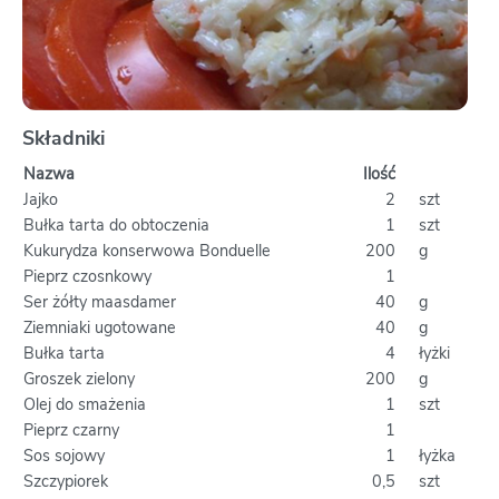
Składniki
Nazwa
Ilość
Jajko
2
szt
Bułka tarta do obtoczenia
1
szt
Kukurydza konserwowa Bonduelle
200
g
Pieprz czosnkowy
1
Ser żółty maasdamer
40
g
Ziemniaki ugotowane
40
g
Bułka tarta
4
łyżki
Groszek zielony
200
g
Olej do smażenia
1
szt
Pieprz czarny
1
Sos sojowy
1
łyżka
Szczypiorek
0,5
szt