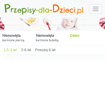
Niemowlęta
Niemowlęta
Dzieci
karmione piersią
karmione butelką
1,5-3 lat
3-6 lat
Powyżej 6 lat