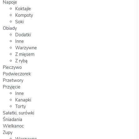
Napoje
Koktajle
Kompoty
Soki
Obiady
Dodatki
Inne
Warzywne
Z mięsem
Z rybą
Pieczywo
Podwieczorek
Przetwory
Przyjęcie
Inne
Kanapki
Torty
Sałatki, surówki
Śniadania
Wielkanoc
Zupy