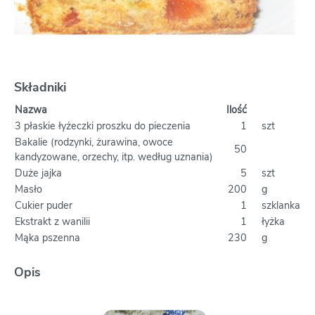
Składniki
Nazwa
Ilość
3 płaskie łyżeczki proszku do pieczenia
1
szt
Bakalie (rodzynki, żurawina, owoce
50
kandyzowane, orzechy, itp. według uznania)
Duże jajka
5
szt
Masło
200
g
Cukier puder
1
szklanka
Ekstrakt z wanilii
1
łyżka
Mąka pszenna
230
g
Opis