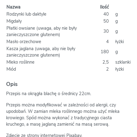
Nazwa
Ilość
Rodzynki lub daktyle
40
g
Migdały
50
g
Płatki owsiane (uwaga, aby nie były
30
g
zanieczyszczone glutenem)
Masło orzechowe
4
łyżki
Kasza jaglana (uwaga, aby nie były
180
g
zanieczyszczone glutenem)
Mleko roślinne
2,5
szklanki
Miód
2
łyżki
Opis
Przepis na okrągła blachę o średnicy 22cm.
Przepis można modyfikować w zależności od alergii, czy
upodobań. W zamian mleka roślinnego można użyć mleka
krowiego. Spód można wykonać z tradycyjnego ciasta
kruchego, a masę jaglaną zamienić na masą serową.
Zdjęcie ze strony internetowej Pixabay.