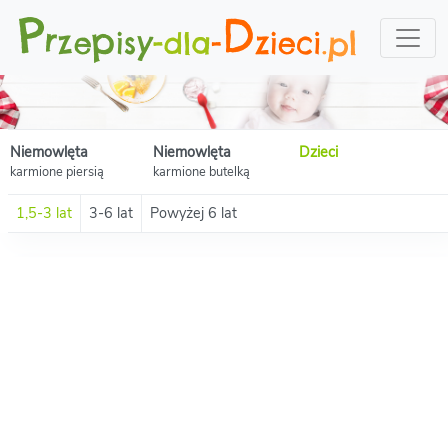
Niemowlęta
Niemowlęta
Dzieci
karmione piersią
karmione butelką
1,5-3 lat
3-6 lat
Powyżej 6 lat