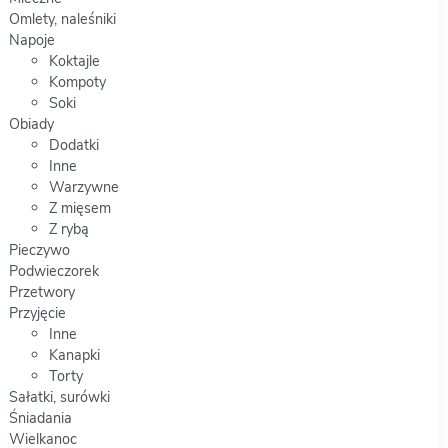
Omlety, naleśniki
Napoje
Koktajle
Kompoty
Soki
Obiady
Dodatki
Inne
Warzywne
Z mięsem
Z rybą
Pieczywo
Podwieczorek
Przetwory
Przyjęcie
Inne
Kanapki
Torty
Sałatki, surówki
Śniadania
Wielkanoc