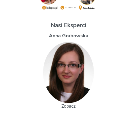
Nasi Eksperci
a
Magdalena Uchman
Zobacz