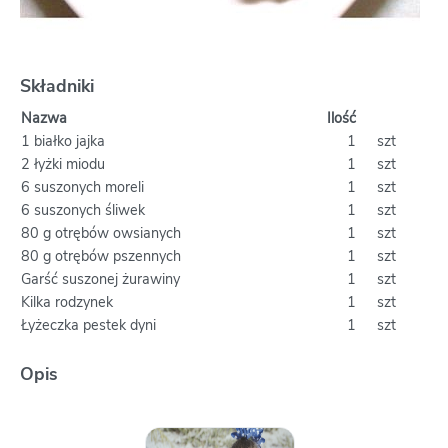
Składniki
Nazwa
Ilość
1 białko jajka
1
szt
2 łyżki miodu
1
szt
6 suszonych moreli
1
szt
6 suszonych śliwek
1
szt
80 g otrębów owsianych
1
szt
80 g otrębów pszennych
1
szt
Garść suszonej żurawiny
1
szt
Kilka rodzynek
1
szt
Łyżeczka pestek dyni
1
szt
Opis