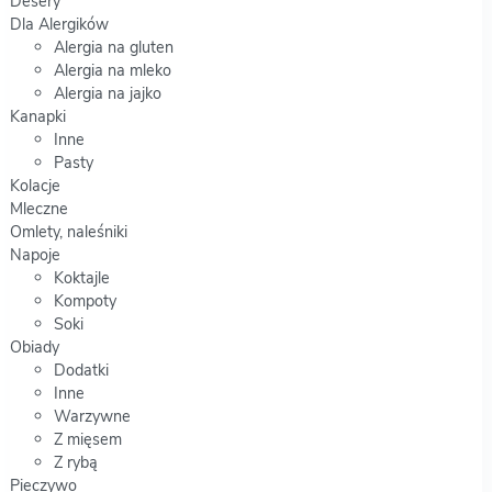
Desery
Dla Alergików
Alergia na gluten
Alergia na mleko
Alergia na jajko
Kanapki
Inne
Pasty
Kolacje
Mleczne
Omlety, naleśniki
Napoje
Koktajle
Kompoty
Soki
Obiady
Dodatki
Inne
Warzywne
Z mięsem
Z rybą
Pieczywo