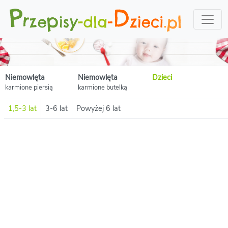
Niemowlęta
Niemowlęta
Dzieci
karmione piersią
karmione butelką
1,5-3 lat
3-6 lat
Powyżej 6 lat