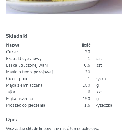
Składniki
Nazwa
Ilość
Cukier
20
Ekstrakt cytrynowy
1
szt
Laska utłuczonej wanilii
0,5
szt
Masło o temp. pokojowej
20
Cukier puder
1
łyżka
Mąka ziemniaczana
150
g
Jajka
6
szt
Mąka pszenna
150
g
Proszek do pieczenia
1,5
łyżeczka
Opis
Wszystkie składniki powinny mieć temp. pokojową.