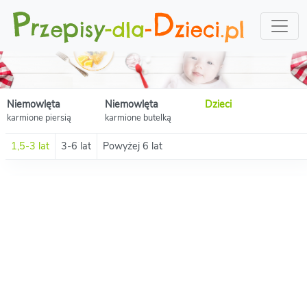
Niemowlęta
Niemowlęta
Dzieci
karmione piersią
karmione butelką
1,5-3 lat
3-6 lat
Powyżej 6 lat