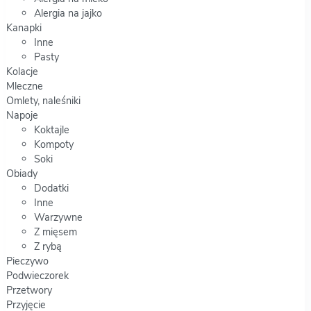
Alergia na jajko
Kanapki
Inne
Pasty
Kolacje
Mleczne
Omlety, naleśniki
Napoje
Koktajle
Kompoty
Soki
Obiady
Dodatki
Inne
Warzywne
Z mięsem
Z rybą
Pieczywo
Podwieczorek
Przetwory
Przyjęcie