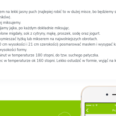
m na lekki jasny puch (najlepiej robić to w dużej misce, bo będziemy
ników).
ej miksujemy.
jamy jajka, po każdym dokładnie miksując.
lone migdały, sok z cytryny, mąkę, proszek, sodę oraz jogurt.
wymieszać łyżką lub mikserem na najwolniejszych obrotach.
0 cm wysokości i 21 cm szerokości) posmarować masłem i wysypać 
wysokości formy.
nut w temperaturze 180 stopni, do tzw. suchego patyczka.
c w temperaturze ok 160 stopni. Lekko ostudzić w formie, wyjąć na kr