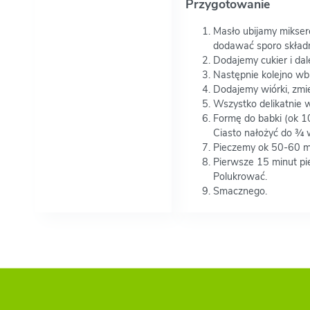
Przygotowanie
Masło ubijamy miksere
dodawać sporo skład
Dodajemy cukier i dal
Następnie kolejno wbi
Dodajemy wiórki, zmie
Wszystko delikatnie 
Formę do babki (ok 1
Ciasto nałożyć do ¾ 
Pieczemy ok 50-60 mi
Pierwsze 15 minut pie
Polukrować.
Smacznego.