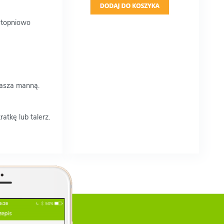
 stopniowo
kasza manną.
atkę lub talerz.