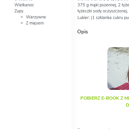
Wielkanoc
375 g mąki pszennej, 2 łyżec
Zupy
łyżeczki sody oczyszczonej,
Warzywne
Lukier: (1 szklanka cukru pu
Z mięsem
Opis
POBIERZ E-BOOK Z M
D