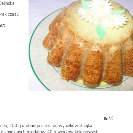
ielinska
brak czasu
nut
Ilość
asła, 200 g drobnego cukru do wypieków, 3 jajka,
30 g zmielonych migdałów, 40 g wiórków kokosowych,