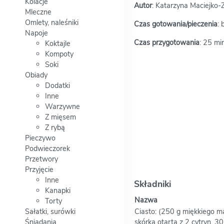
Kolacje
Autor
: Katarzyna Maciejko-Z
Mleczne
Omlety, naleśniki
Czas gotowania/pieczenia
: 
Napoje
Czas przygotowania
: 25 mi
Koktajle
Kompoty
Soki
Obiady
Dodatki
Inne
Warzywne
Z mięsem
Z rybą
Pieczywo
Podwieczorek
Przetwory
Przyjęcie
Inne
Składniki
Kanapki
Nazwa
Torty
Sałatki, surówki
Ciasto: (250 g miękkiego m
Śniadania
skórka otarta z 2 cytryn, 