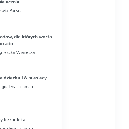
ie ucznia
ylwia Pacyna
odów, dla których warto
wokado
Agnieszka Wianecka
e dziecka 18 miesięcy
Magdalena Uchman
ny bez mleka
Magdalena Uchman