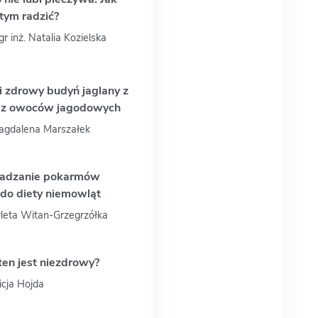
 tym radzić?
gr inż. Natalia Kozielska
i zdrowy budyń jaglany z
z owoców jagodowych
Magdalena Marszałek
dzanie pokarmów
 do diety niemowląt
rleta Witan-Grzegrzółka
ten jest niezdrowy?
licja Hojda