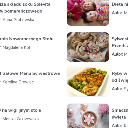
iza składu soku Solevita
Dieta n
% pomarańczowego
Autor
: 
r
: Anna Grabowska
oła Noworocznego Stołu
Sylwes
Przeds
r
: Magdalena Kot
Autor
: 
trzałowe Menu Sylwestrowe
Ryby w 
od świ
r
: Karolina Growiec
Autor
: S
 na wigilijnym stole
Smaczne
święta
r
: Monika Zakrzewska
Autor
: K