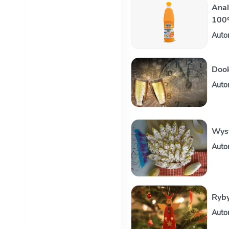
Anal
100
Auto
Dook
Auto
Wys
Auto
Ryby
Auto