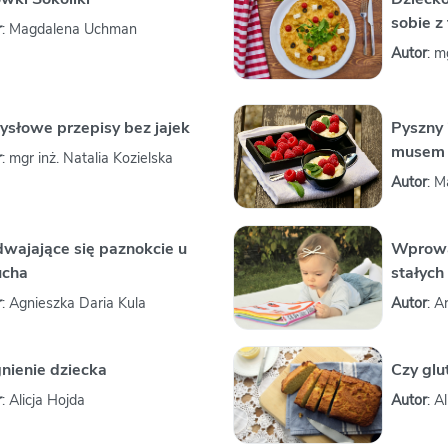
sobie z
r
: Magdalena Uchman
Autor
: m
słowe przepisy bez jajek
Pyszny 
musem 
r
: mgr inż. Natalia Kozielska
Autor
: 
wajające się paznokcie u
Wprowa
ucha
stałych
r
: Agnieszka Daria Kula
Autor
: A
nienie dziecka
Czy glu
r
: Alicja Hojda
Autor
: A