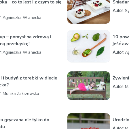
oka – co to jest i z czym to się
Śniadan
Autor
: S
r
: Agnieszka Wianecka
up – pomysł na zdrową i
10 pow
ną przekąskę!
jeść a
r
: Agnieszka Wianecka
Autor
: 
el i budyń z torebki w diecie
Żywieni
cka?
Autor
: 
r
: Monika Zakrzewska
a gryczana nie tylko do
Urodzi
du
Autor
: 