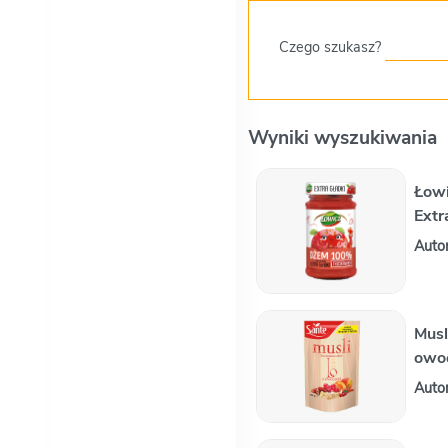
Czego szukasz?
Wyniki wyszukiwania
Łow
Extr
Auto
Musl
owo
Auto