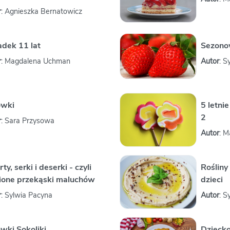
r
: Agnieszka Bernatowicz
adek 11 lat
Sezono
r
: Magdalena Uchman
Autor
: S
ówki
5 letni
2
r
: Sara Przysowa
Autor
: 
ty, serki i deserki - czyli
Rośliny
ione przekąski maluchów
dzieci
r
: Sylwia Pacyna
Autor
: S
wki Sokoliki
Dziecko