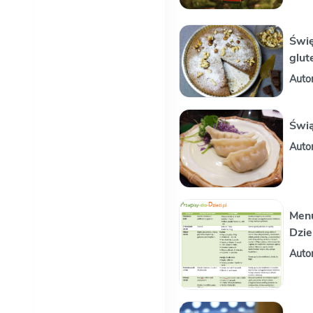
Świę
glut
Auto
Świą
Auto
Menu
Dzie
Auto