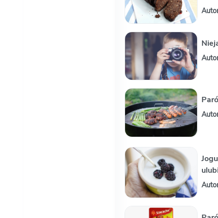
Auto
Niej
Auto
Par
Auto
Jogur
ulub
Auto
Paró