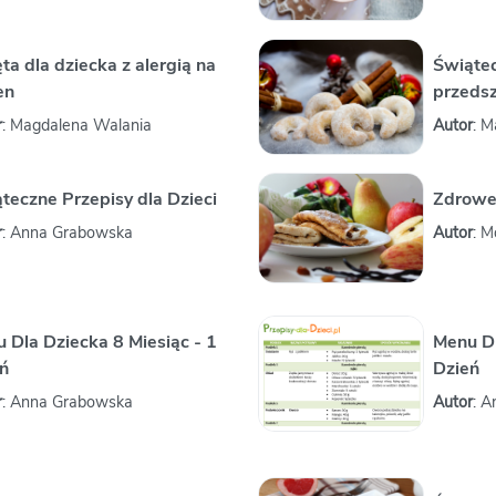
ta dla dziecka z alergią na
Świąte
en
przeds
r
: Magdalena Walania
Autor
: M
teczne Przepisy dla Dzieci
Zdrowe 
r
: Anna Grabowska
Autor
: 
 Dla Dziecka 8 Miesiąc - 1
Menu Dl
ń
Dzień
r
: Anna Grabowska
Autor
: 