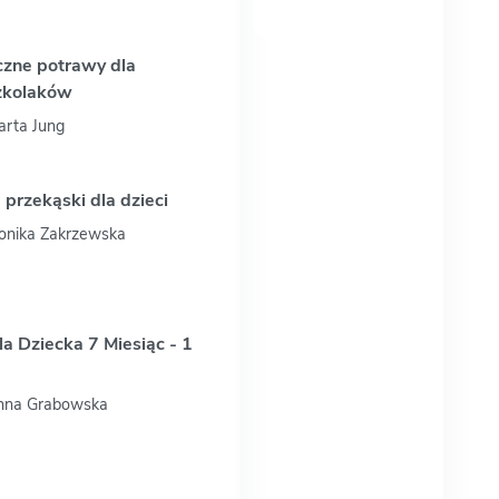
czne potrawy dla
zkolaków
arta Jung
przekąski dla dzieci
Monika Zakrzewska
a Dziecka 7 Miesiąc - 1
Anna Grabowska