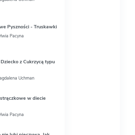
we Pyszności - Truskawki
ylwia Pacyna
e Dziecko z Cukrzycą typu
Magdalena Uchman
 strączkowe w diecie
ylwia Pacyna
 nie lubi pieczywa. Jak