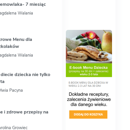
iemowlaka- 7 miesiąc
Magdalena Walania
trowe Menu dla
zkolaków
Magdalena Walania
diecie dziecka nie tylko
ęta
ylwia Pacyna
 i zdrowe przepisy na
arolina Growiec