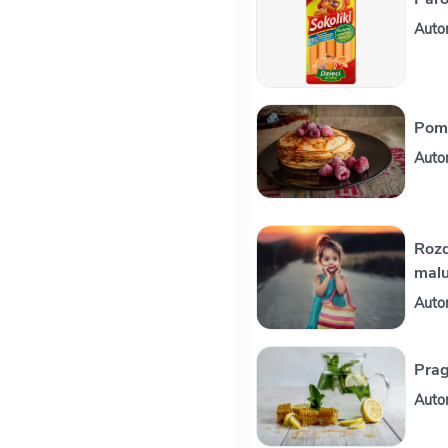
Auto
Pomy
Auto
Rozd
mal
Auto
Prag
Auto