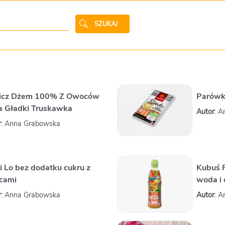
SZUKAJ
icz Dżem 100% Z Owoców
Parówk
a Gładki Truskawka
Autor
: 
r
: Anna Grabowska
i Lo bez dodatku cukru z
Kubuś 
cami
woda i 
r
: Anna Grabowska
Autor
: 