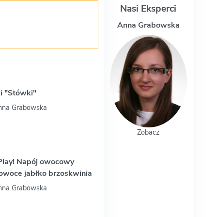
Nasi Eksperci
Magdalena Uchman
i "Stówki"
Anna Grabowska
Zobacz
Play! Napój owocowy
owoce jabłko brzoskwinia
Anna Grabowska