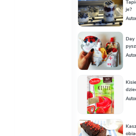
Tapi
je?
Auto
Day 
pysz
Auto
Kisi
dzie
Auto
Kasz
obia