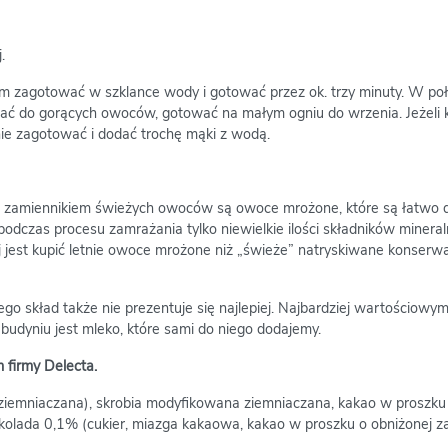
.
m zagotować w szklance wody i gotować przez ok. trzy minuty. W poł
ać do gorących owoców, gotować na małym ogniu do wrzenia. Jeżeli ki
ie zagotować i dodać trochę mąki z wodą.
 zamiennikiem świeżych owoców są owoce mrożone, które są łatwo 
podczas procesu zamrażania tylko niewielkie ilości składników mineral
ej jest kupić letnie owoce mrożone niż „świeże” natryskiwane konserw
jego skład także nie prezentuje się najlepiej. Najbardziej wartościowy
budyniu jest mleko, które sami do niego dodajemy.
firmy Delecta.
 ziemniaczana), skrobia modyfikowana ziemniaczana, kakao w proszku
kolada 0,1% (cukier, miazga kakaowa, kakao w proszku o obniżonej z