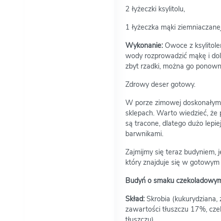
2 łyżeczki ksylitolu,
1 łyżeczka mąki ziemniaczanej
Wykonanie:
Owoce z ksylitole
wody rozprowadzić mąkę i dol
zbyt rzadki, można go ponown
Zdrowy deser gotowy.
W porze zimowej doskonałym
sklepach. Warto wiedzieć, że 
są tracone, dlatego dużo lepi
barwnikami.
Zajmijmy się teraz budyniem, 
który znajduje się w gotowym 
Budyń o smaku czekoladowym 
Skład:
Skrobia (kukurydziana,
zawartości tłuszczu 17%, cze
tłuszczu).