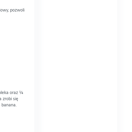
iowy, pozwoli
mleka oraz ¼
 zrobi się
o banana.