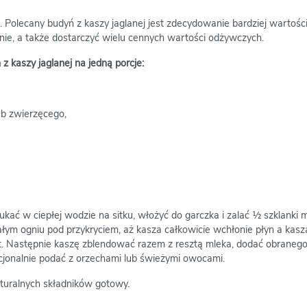
 Polecany budyń z kaszy jaglanej jest zdecydowanie bardziej wartośc
nie, a także dostarczyć wielu cennych wartości odżywczych.
z kaszy jaglanej na jedną porcje:
ub zwierzęcego,
ukać w ciepłej wodzie na sitku, włożyć do garczka i zalać ½ szklanki 
ym ogniu pod przykryciem, aż kasza całkowicie wchłonie płyn a kasza
ut. Następnie kaszę zblendować razem z resztą mleka, dodać obraneg
jonalnie podać z orzechami lub świeżymi owocami.
turalnych składników gotowy.