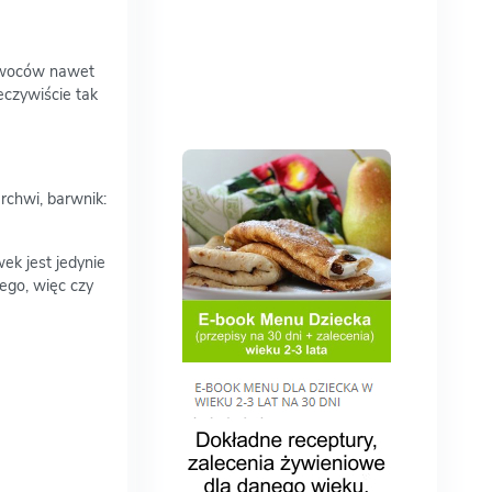
 owoców nawet
eczywiście tak
rchwi, barwnik:
ek jest jedynie
ego, więc czy