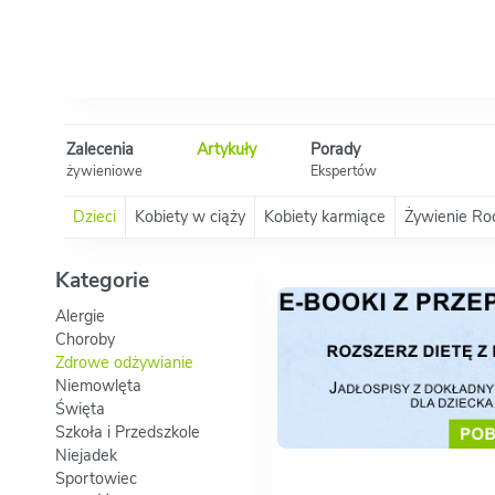
Zalecenia
Artykuły
Porady
żywieniowe
Ekspertów
Dzieci
Kobiety w ciąży
Kobiety karmiące
Żywienie Ro
Kategorie
Alergie
Choroby
Zdrowe odżywianie
Niemowlęta
Święta
Szkoła i Przedszkole
Niejadek
Sportowiec