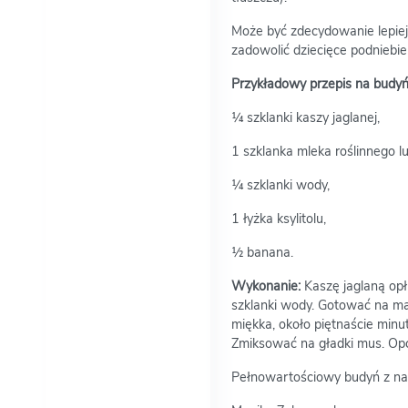
Może być zdecydowanie lepiej.
zadowolić dziecięce podniebie
Przykładowy przepis na budyń 
¼ szklanki kaszy jaglanej,
1 szklanka mleka roślinnego l
¼ szklanki wody,
1 łyżka ksylitolu,
½ banana.
Wykonanie:
Kaszę jaglaną opł
szklanki wody. Gotować na mał
miękka, około piętnaście min
Zmiksować na gładki mus. Opc
Pełnowartościowy budyń z na