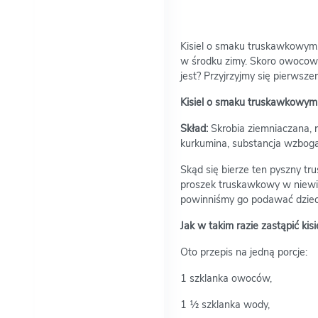
Kisiel o smaku truskawkowym
w środku zimy. Skoro owocowy
jest? Przyjrzyjmy się pierwsze
Kisiel o smaku truskawkowym 
Skład:
Skrobia ziemniaczana, r
kurkumina, substancja wzbog
Skąd się bierze ten pyszny t
proszek truskawkowy w niewiel
powinniśmy go podawać dziec
Jak w takim razie zastąpić ki
Oto przepis na jedną porcje:
1 szklanka owoców,
1 ½ szklanka wody,