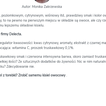
Autor: Monika Zakrzewska
, poziomkowym, cytrynowym, wiśniowy itd., prawdziwy smak i kolor
, to na pewno na pierwszym miejscu w składzie są owoce, ale czy rz
mu lepszemu składowi kisielu.
firmy Delecta.
egulator kwasowości: kwas cytrynowy, aromaty, ekstrakt z czarnej ma
acająca: witamina C, proszek truskawkowy 0,1%.
ruskawkowy smak i czerwona intensywna barwa, skoro zamiast truskaw
kiej ilości? Ze sztucznych dodatków do żywności. Nic w nim naturaln
ku? Zdecydowanie nie.
siel z torebki? Zrobić samemu kisiel owocowy
.