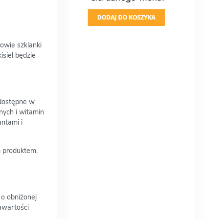
owie szklanki
siel będzie
dostępne w
nych i witamin
antami i
m produktem,
 o obniżonej
awartości