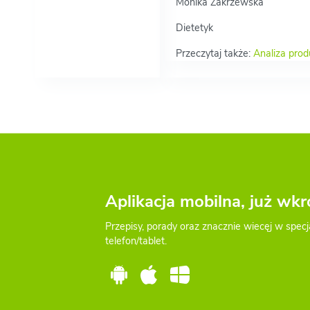
Monika Zakrzewska
Dietetyk
Przeczytaj także:
Analiza pro
Aplikacja mobilna, już wkr
Przepisy, porady oraz znacznie wiecęj w specj
telefon/tablet.