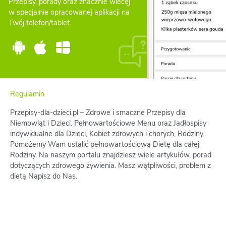
Przepisy, porady oraz znacznie wiecęj
w specjalnie opracowanej aplikacji na
Twój telefon/tablet.
Regulamin
Przepisy-dla-dzieci.pl – Zdrowe i smaczne Przepisy dla
Niemowląt i Dzieci. Pełnowartościowe Menu oraz Jadłospisy
indywidualne dla Dzieci, Kobiet zdrowych i chorych, Rodziny.
Pomożemy Wam ustalić pełnowartościową Dietę dla całej
Rodziny. Na naszym portalu znajdziesz wiele artykułów, porad
dotyczących zdrowego żywienia. Masz wątpliwości, problem z
dietą Napisz do Nas.