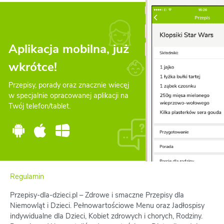
Aplikacja mobilna, już
wkrótce!
Przepisy, porady oraz znacznie wiecęj
w specjalnie opracowanej aplikacji na
Twój telefon/tablet.
Regulamin
Przepisy-dla-dzieci.pl – Zdrowe i smaczne Przepisy dla
Niemowląt i Dzieci. Pełnowartościowe Menu oraz Jadłospisy
indywidualne dla Dzieci, Kobiet zdrowych i chorych, Rodziny.