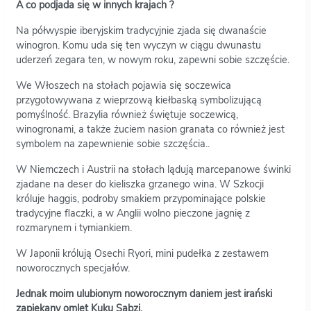
A co podjada się w innych krajach ?
Na półwyspie iberyjskim tradycyjnie zjada się dwanaście
winogron. Komu uda się ten wyczyn w ciągu dwunastu
uderzeń zegara ten, w nowym roku, zapewni sobie szczęście.
We Włoszech na stołach pojawia się soczewica
przygotowywana z wieprzową kiełbaską symbolizującą
pomyślność. Brazylia również świętuje soczewicą,
winogronami, a także żuciem nasion granata co również jest
symbolem na zapewnienie sobie szczęścia..
W Niemczech i Austrii na stołach lądują marcepanowe świnki
zjadane na deser do kieliszka grzanego wina. W Szkocji
króluje haggis, podroby smakiem przypominające polskie
tradycyjne flaczki, a w Anglii wolno pieczone jagnię z
rozmarynem i tymiankiem.
W Japonii królują Osechi Ryori, mini pudełka z zestawem
noworocznych specjałów.
Jednak moim ulubionym noworocznym daniem jest irański
zapiekany omlet Kuku Sabzi.