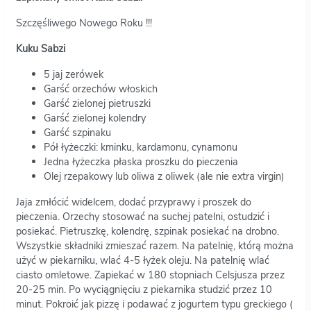
Szczęśliwego Nowego Roku !!!
Kuku Sabzi
5 jaj zerówek
Garść orzechów włoskich
Garść zielonej pietruszki
Garść zielonej kolendry
Garść szpinaku
Pół łyżeczki: kminku, kardamonu, cynamonu
Jedna łyżeczka płaska proszku do pieczenia
Olej rzepakowy lub oliwa z oliwek (ale nie extra virgin)
Jaja zmłócić widelcem, dodać przyprawy i proszek do
pieczenia. Orzechy stosować na suchej patelni, ostudzić i
posiekać. Pietruszkę, kolendrę, szpinak posiekać na drobno.
Wszystkie składniki zmieszać razem. Na patelnię, którą można
użyć w piekarniku, wlać 4-5 łyżek oleju. Na patelnię wlać
ciasto omletowe. Zapiekać w 180 stopniach Celsjusza przez
20-25 min. Po wyciągnięciu z piekarnika studzić przez 10
minut. Pokroić jak pizzę i podawać z jogurtem typu greckiego (