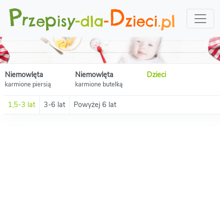
Niemowlęta
Niemowlęta
Dzieci
karmione piersią
karmione butelką
1,5-3 lat
3-6 lat
Powyżej 6 lat