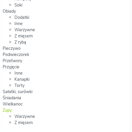
Soki
Obiady
Dodatki
Inne
Warzywne
Z mięsem
Z rybą
Pieczywo
Podwieczorek
Przetwory
Przyjęcie
Inne
Kanapki
Torty
Sałatki, surówki
Śniadania
Wielkanoc
Zupy
Warzywne
Z mięsem