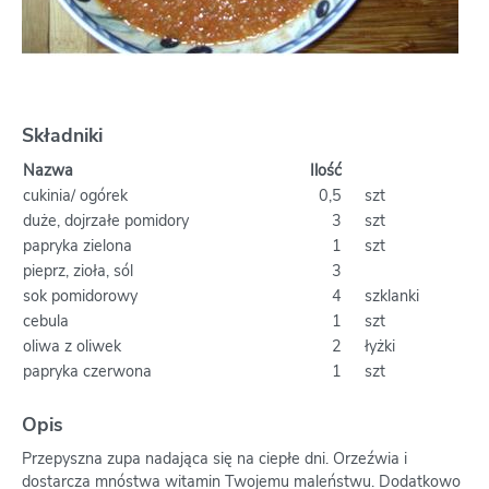
Składniki
Nazwa
Ilość
cukinia/ ogórek
0,5
szt
duże, dojrzałe pomidory
3
szt
papryka zielona
1
szt
pieprz, zioła, sól
3
sok pomidorowy
4
szklanki
cebula
1
szt
oliwa z oliwek
2
łyżki
papryka czerwona
1
szt
Opis
Przepyszna zupa nadająca się na ciepłe dni. Orzeźwia i
dostarcza mnóstwa witamin Twojemu maleństwu. Dodatkowo