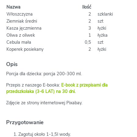
Nazwa
Ilość
Włoszczyzna
2
szklanki
Ziemniak średni
2
szt
Kasza jęczmienna
3
łyżki
Oliwa z oliwek
1
łyżka
Cebula mała
0,5
szt
Koperek posiekany
2
łyżki
Opis
Porcja dla dziecka: porcja 200-300 ml.
Przepis z naszego E-booka:
E-book z przepisami dla
przedszkolaka (3-6 LAT) na 30 dni.
Zdjęcie ze strony internetowej Pixabay.
Przygotowanie
Zagotuj około 1-1,5l wody.