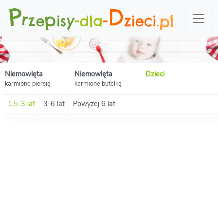
Niemowlęta
Niemowlęta
Dzieci
karmione piersią
karmione butelką
1,5-3 lat
3-6 lat
Powyżej 6 lat