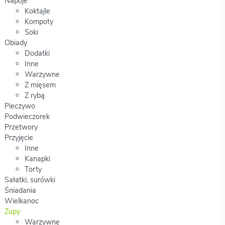
Napoje
Koktajle
Kompoty
Soki
Obiady
Dodatki
Inne
Warzywne
Z mięsem
Z rybą
Pieczywo
Podwieczorek
Przetwory
Przyjęcie
Inne
Kanapki
Torty
Sałatki, surówki
Śniadania
Wielkanoc
Zupy
Warzywne