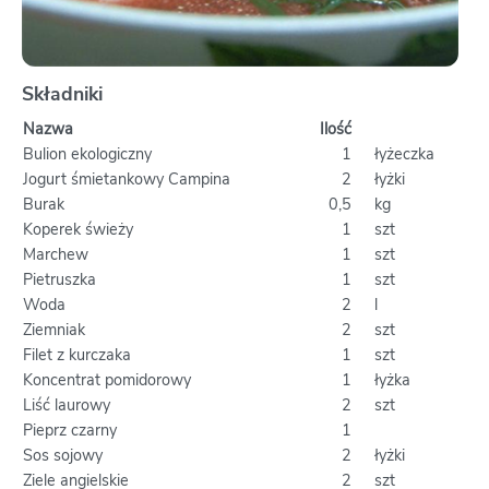
Składniki
Nazwa
Ilość
Bulion ekologiczny
1
łyżeczka
Jogurt śmietankowy Campina
2
łyżki
Burak
0,5
kg
Koperek świeży
1
szt
Marchew
1
szt
Pietruszka
1
szt
Woda
2
l
Ziemniak
2
szt
Filet z kurczaka
1
szt
Koncentrat pomidorowy
1
łyżka
Liść laurowy
2
szt
Pieprz czarny
1
Sos sojowy
2
łyżki
Ziele angielskie
2
szt