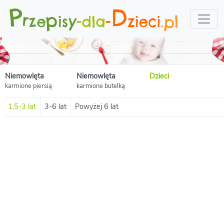
Niemowlęta
Niemowlęta
Dzieci
karmione piersią
karmione butelką
1,5-3 lat
3-6 lat
Powyżej 6 lat