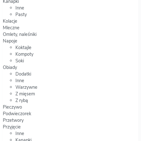
Kanapki
Inne
Pasty
Kolacje
Mleczne
Omlety, naleśniki
Napoje
Koktajle
Kompoty
Soki
Obiady
Dodatki
Inne
Warzywne
Z mięsem
Z rybą
Pieczywo
Podwieczorek
Przetwory
Przyjęcie
Inne
Kanapki