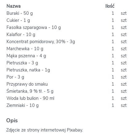
Nazwa
Ilość
Buraki - 50 g
1
szt
Cukier - 1 g
1
szt
Fasolka szparagowa - 10 g
1
szt
Kalafior - 10 g
1
szt
Koncentrat pomidorowy, 30% - 3g
1
szt
Marchewka - 10 g
1
szt
Mąka pszenna - 4 g
1
szt
Pietruszka - 3 g
1
szt
Pietruszka, natka - 1g
1
szt
Por - 3 g
1
szt
Przyprawy do smaku
1
szt
Śmietanka, 9 % tł. - 5 g
1
szt
Woda lub bulion - 90 ml
1
szt
Ziemniaki - 10 g
1
szt
Opis
Zdjęcie ze strony internetowej Pixabay.