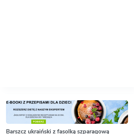
Barszcz ukraiński z fasolką szparagową