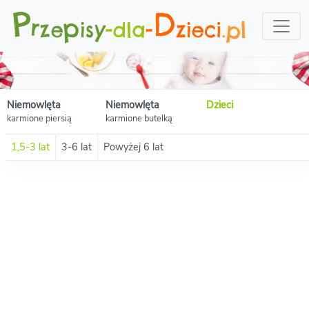
Niemowlęta
Niemowlęta
Dzieci
karmione piersią
karmione butelką
1,5-3 lat
3-6 lat
Powyżej 6 lat