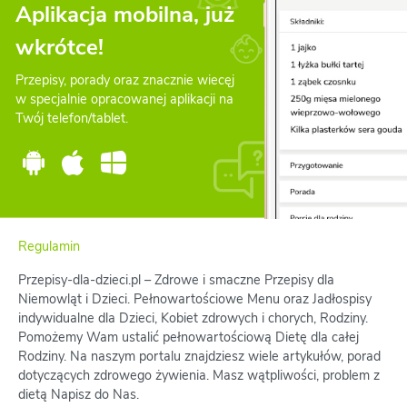
Aplikacja mobilna, już
wkrótce!
Przepisy, porady oraz znacznie wiecęj
w specjalnie opracowanej aplikacji na
Twój telefon/tablet.
Regulamin
Przepisy-dla-dzieci.pl – Zdrowe i smaczne Przepisy dla
Niemowląt i Dzieci. Pełnowartościowe Menu oraz Jadłospisy
indywidualne dla Dzieci, Kobiet zdrowych i chorych, Rodziny.
Pomożemy Wam ustalić pełnowartościową Dietę dla całej
Rodziny. Na naszym portalu znajdziesz wiele artykułów, porad
dotyczących zdrowego żywienia. Masz wątpliwości, problem z
dietą Napisz do Nas.