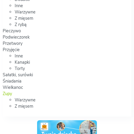
Inne
Warzywne
Z mięsem
Z rybą
Pieczywo
Podwieczorek
Przetwory
Przyjęcie
Inne
Kanapki
Torty
Sałatki, surówki
Śniadania
Wielkanoc
Zupy
Warzywne
Z mięsem