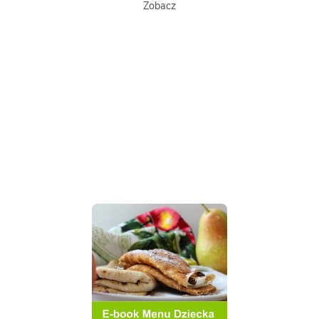
Zobacz
Zo