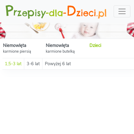
Niemowlęta
Niemowlęta
Dzieci
karmione piersią
karmione butelką
1,5-3 lat
3-6 lat
Powyżej 6 lat