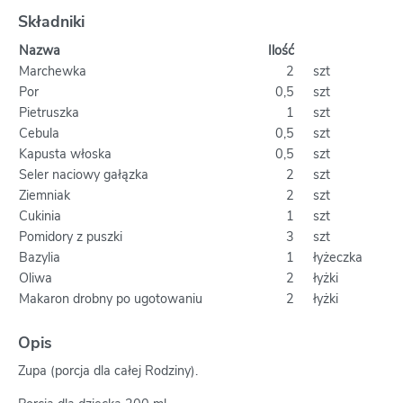
Składniki
Nazwa
Ilość
Marchewka
2
szt
Por
0,5
szt
Pietruszka
1
szt
Cebula
0,5
szt
Kapusta włoska
0,5
szt
Seler naciowy gałązka
2
szt
Ziemniak
2
szt
Cukinia
1
szt
Pomidory z puszki
3
szt
Bazylia
1
łyżeczka
Oliwa
2
łyżki
Makaron drobny po ugotowaniu
2
łyżki
Opis
Zupa (porcja dla całej Rodziny).