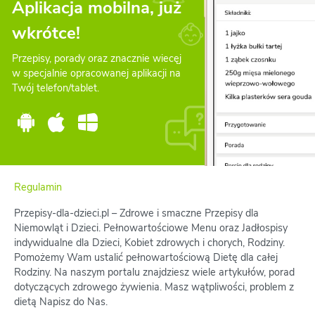
Aplikacja mobilna, już
wkrótce!
Przepisy, porady oraz znacznie wiecęj
w specjalnie opracowanej aplikacji na
Twój telefon/tablet.
Regulamin
Przepisy-dla-dzieci.pl – Zdrowe i smaczne Przepisy dla
Niemowląt i Dzieci. Pełnowartościowe Menu oraz Jadłospisy
indywidualne dla Dzieci, Kobiet zdrowych i chorych, Rodziny.
Pomożemy Wam ustalić pełnowartościową Dietę dla całej
Rodziny. Na naszym portalu znajdziesz wiele artykułów, porad
dotyczących zdrowego żywienia. Masz wątpliwości, problem z
dietą Napisz do Nas.