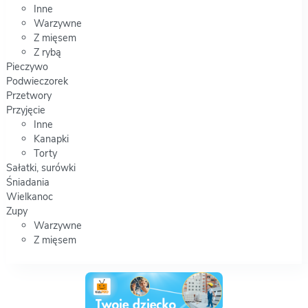
Inne
Warzywne
Z mięsem
Z rybą
Pieczywo
Podwieczorek
Przetwory
Przyjęcie
Inne
Kanapki
Torty
Sałatki, surówki
Śniadania
Wielkanoc
Zupy
Warzywne
Z mięsem