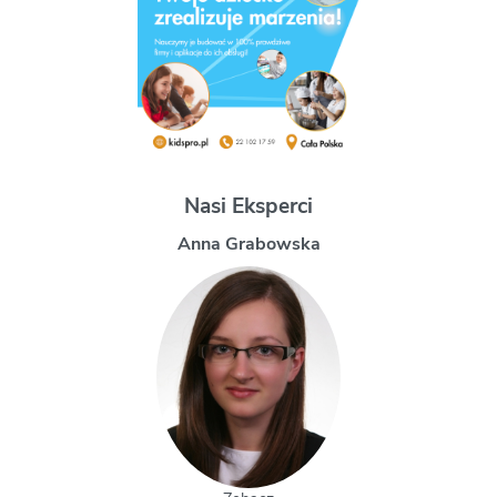
Nasi Eksperci
ska
Magdalena Uchm