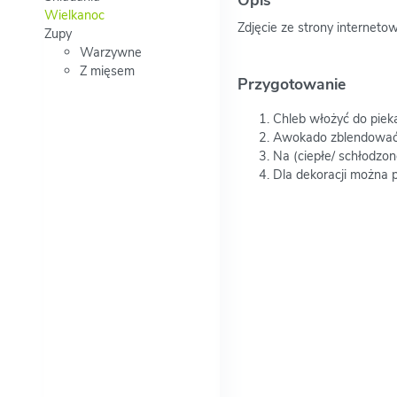
Wielkanoc
Zdjęcie ze strony internetow
Zupy
Warzywne
Z mięsem
Przygotowanie
Chleb włożyć do pieka
Awokado zblendować z
Na (ciepłe/ schłodzon
Dla dekoracji można p