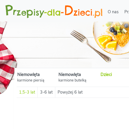
O nas
Pr
Niemowlęta
Niemowlęta
Dzieci
karmione piersią
karmione butelką
1,5-3 lat
3-6 lat
Powyżej 6 lat