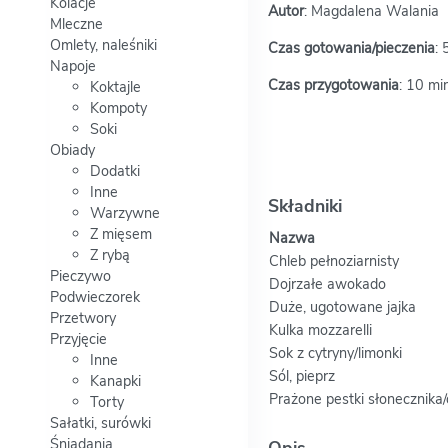
Kolacje
Autor
: Magdalena Walania
Mleczne
Omlety, naleśniki
Czas gotowania/pieczenia
: 
Napoje
Czas przygotowania
: 10 mi
Koktajle
Kompoty
Soki
Obiady
Dodatki
Inne
Składniki
Warzywne
Z mięsem
Nazwa
Z rybą
Chleb pełnoziarnisty
Pieczywo
Dojrzałe awokado
Podwieczorek
Duże, ugotowane jajka
Przetwory
Kulka mozzarelli
Przyjęcie
Sok z cytryny/limonki
Inne
Sól, pieprz
Kanapki
Prażone pestki słonecznika/
Torty
Sałatki, surówki
Śniadania
Opis