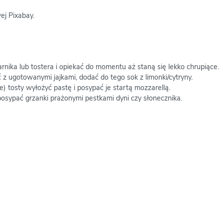
ej Pixabay.
rnika lub tostera i opiekać do momentu aż staną się lekko chrupiące.
 ugotowanymi jajkami, dodać do tego sok z limonki/cytryny.
e) tosty wyłożyć pastę i posypać je startą mozzarellą.
osypać grzanki prażonymi pestkami dyni czy słonecznika.