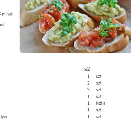
5 minut
nut
Ilość
1
szt
2
szt
3
szt
1
szt
1
łyżka
1
szt
dyni
1
szt