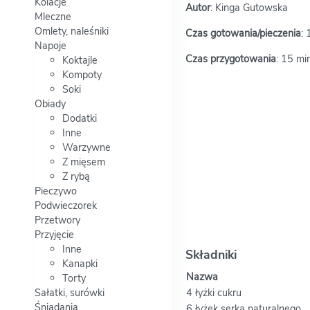
Kolacje
Autor
: Kinga Gutowska
Mleczne
Omlety, naleśniki
Czas gotowania/pieczenia
: 
Napoje
Czas przygotowania
: 15 mi
Koktajle
Kompoty
Soki
Obiady
Dodatki
Inne
Warzywne
Z mięsem
Z rybą
Pieczywo
Podwieczorek
Przetwory
Przyjęcie
Inne
Składniki
Kanapki
Nazwa
Torty
Sałatki, surówki
4 łyżki cukru
Śniadania
6 łyżek serka naturalnego