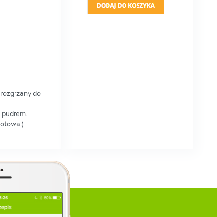
 rozgrzany do
m pudrem.
gotowa:)