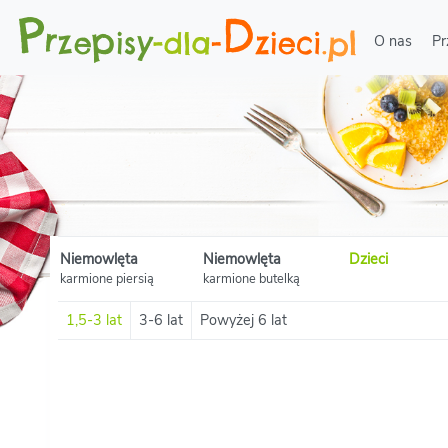
O nas
Pr
Niemowlęta
Niemowlęta
Dzieci
karmione piersią
karmione butelką
1,5-3 lat
3-6 lat
Powyżej 6 lat