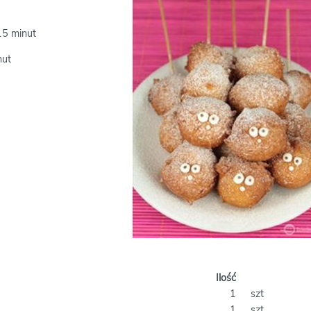
15 minut
nut
Ilość
1
szt
1
szt