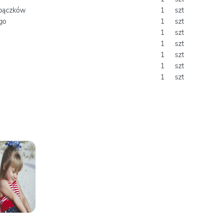
 pączków
1
szt
go
1
szt
1
szt
1
szt
1
szt
1
szt
1
szt