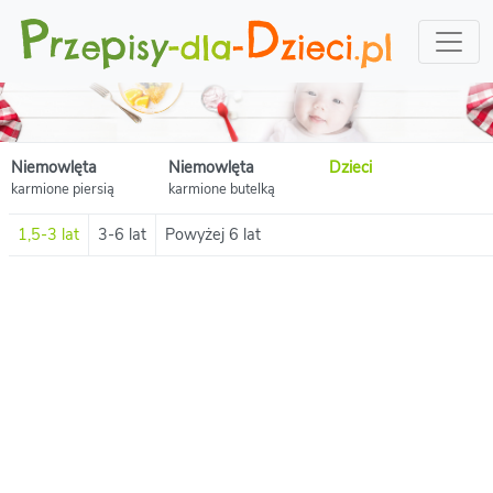
Niemowlęta
Niemowlęta
Dzieci
karmione piersią
karmione butelką
1,5-3 lat
3-6 lat
Powyżej 6 lat