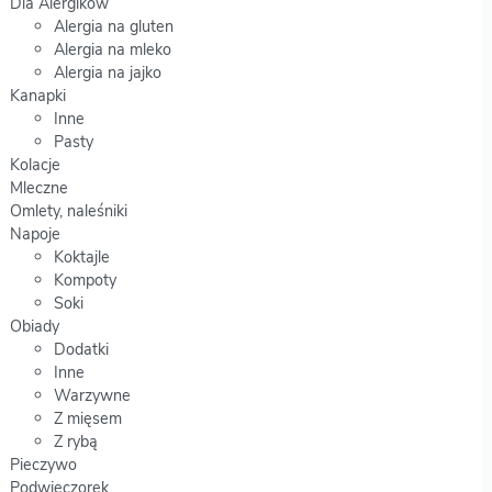
Dla Alergików
Alergia na gluten
Alergia na mleko
Alergia na jajko
Kanapki
Inne
Pasty
Kolacje
Mleczne
Omlety, naleśniki
Napoje
Koktajle
Kompoty
Soki
Obiady
Dodatki
Inne
Warzywne
Z mięsem
Z rybą
Pieczywo
Podwieczorek