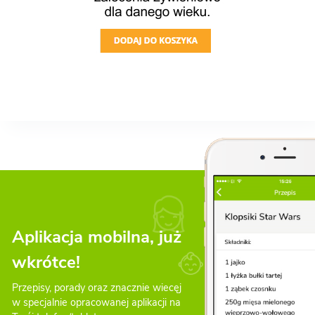
Aplikacja mobilna, już
wkrótce!
Przepisy, porady oraz znacznie wiecęj
w specjalnie opracowanej aplikacji na