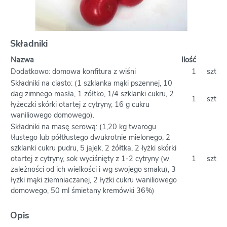
Składniki
Nazwa
Ilość
Dodatkowo: domowa konfitura z wiśni
1
szt
Składniki na ciasto: (1 szklanka mąki pszennej, 10
dag zimnego masła, 1 żółtko, 1/4 szklanki cukru, 2
1
szt
łyżeczki skórki otartej z cytryny, 16 g cukru
waniliowego domowego).
Składniki na masę serową: (1,20 kg twarogu
tłustego lub półtłustego dwukrotnie mielonego, 2
szklanki cukru pudru, 5 jajek, 2 żółtka, 2 łyżki skórki
otartej z cytryny, sok wyciśnięty z 1-2 cytryny (w
1
szt
zależności od ich wielkości i wg swojego smaku), 3
łyżki mąki ziemniaczanej, 2 łyżki cukru waniliowego
domowego, 50 ml śmietany kremówki 36%)
Opis