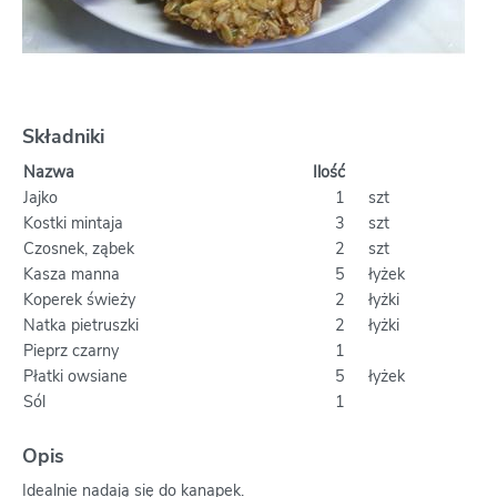
Składniki
Nazwa
Ilość
Jajko
1
szt
Kostki mintaja
3
szt
Czosnek, ząbek
2
szt
Kasza manna
5
łyżek
Koperek świeży
2
łyżki
Natka pietruszki
2
łyżki
Pieprz czarny
1
Płatki owsiane
5
łyżek
Sól
1
Opis
Idealnie nadają się do kanapek.