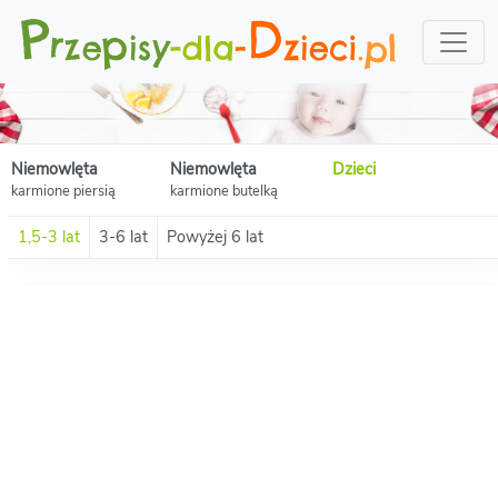
Niemowlęta
Niemowlęta
Dzieci
karmione piersią
karmione butelką
1,5-3 lat
3-6 lat
Powyżej 6 lat