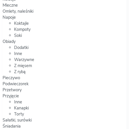
Mleczne
Omlety, naleśniki
Napoje
Koktajle
Kompoty
Soki
Obiady
Dodatki
Inne
Warzywne
Z mięsem
Z rybą
Pieczywo
Podwieczorek
Przetwory
Przyjęcie
Inne
Kanapki
Torty
Sałatki, surówki
Śniadania