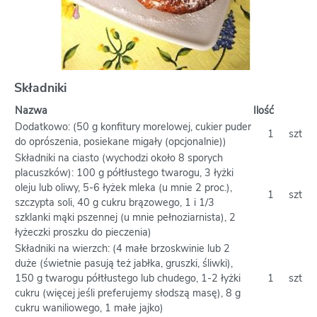
Składniki
Nazwa
Ilość
Dodatkowo: (50 g konfitury morelowej, cukier puder
1
szt
do oprószenia, posiekane migały (opcjonalnie))
Składniki na ciasto (wychodzi około 8 sporych
placuszków): 100 g półtłustego twarogu, 3 łyżki
oleju lub oliwy, 5-6 łyżek mleka (u mnie 2 proc.),
1
szt
szczypta soli, 40 g cukru brązowego, 1 i 1/3
szklanki mąki pszennej (u mnie pełnoziarnista), 2
łyżeczki proszku do pieczenia)
Składniki na wierzch: (4 małe brzoskwinie lub 2
duże (świetnie pasują też jabłka, gruszki, śliwki),
150 g twarogu półtłustego lub chudego, 1-2 łyżki
1
szt
cukru (więcej jeśli preferujemy słodszą masę), 8 g
cukru waniliowego, 1 małe jajko)