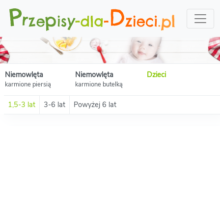
Niemowlęta
Niemowlęta
Dzieci
karmione piersią
karmione butelką
1,5-3 lat
3-6 lat
Powyżej 6 lat