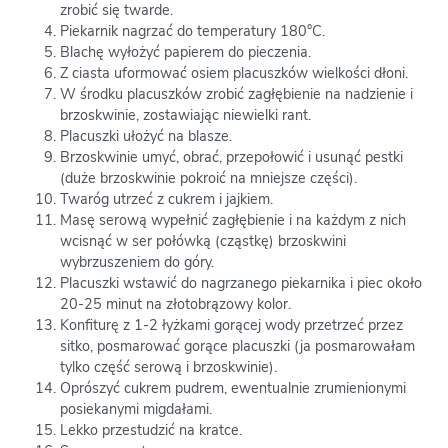
zrobić się twarde.
Piekarnik nagrzać do temperatury 180°C.
Blachę wyłożyć papierem do pieczenia.
Z ciasta uformować osiem placuszków wielkości dłoni.
W środku placuszków zrobić zagłębienie na nadzienie i
brzoskwinie, zostawiając niewielki rant.
Placuszki ułożyć na blasze.
Brzoskwinie umyć, obrać, przepołowić i usunąć pestki
(duże brzoskwinie pokroić na mniejsze części).
Twaróg utrzeć z cukrem i jajkiem.
Masę serową wypełnić zagłębienie i na każdym z nich
wcisnąć w ser połówką (cząstkę) brzoskwini
wybrzuszeniem do góry.
Placuszki wstawić do nagrzanego piekarnika i piec około
20-25 minut na złotobrązowy kolor.
Konfiturę z 1-2 łyżkami gorącej wody przetrzeć przez
sitko, posmarować gorące placuszki (ja posmarowałam
tylko część serową i brzoskwinie).
Oprószyć cukrem pudrem, ewentualnie zrumienionymi
posiekanymi migdałami.
Lekko przestudzić na kratce.