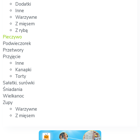
Dodatki
Inne
Warzywne
Z mięsem
Z rybą
Pieczywo
Podwieczorek
Przetwory
Przyjęcie
Inne
Kanapki
Torty
Sałatki, surówki
Śniadania
Wielkanoc
Zupy
Warzywne
Z mięsem