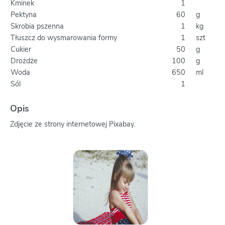
Kminek
1
Pektyna
60
g
Skrobia pszenna
1
kg
Tłuszcz do wysmarowania formy
1
szt
Cukier
50
g
Drożdże
100
g
Woda
650
ml
Sól
1
Opis
Zdjęcie ze strony internetowej Pixabay.