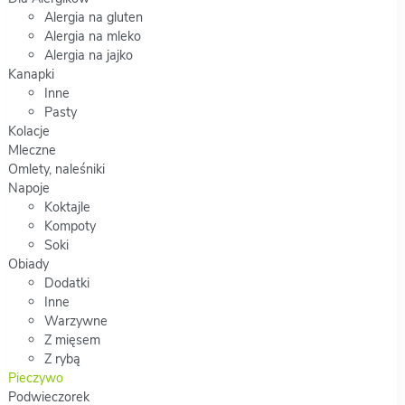
Alergia na gluten
Alergia na mleko
Alergia na jajko
Kanapki
Inne
Pasty
Kolacje
Mleczne
Omlety, naleśniki
Napoje
Koktajle
Kompoty
Soki
Obiady
Dodatki
Inne
Warzywne
Z mięsem
Z rybą
Pieczywo
Podwieczorek