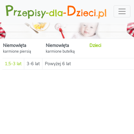
Niemowlęta
Niemowlęta
Dzieci
karmione piersią
karmione butelką
1,5-3 lat
3-6 lat
Powyżej 6 lat