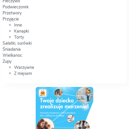
Pieczywo
Podwieczorek
Przetwory
Przyjęcie
Inne
Kanapki
Torty
Sałatki, surówki
Śniadania
Wielkanoc
Zupy
Warzywne
Z mięsem