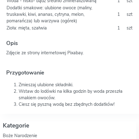
Woda - nisko- bądź średnio zmineralizowaną
1
szt
Dodatki smakowe: ulubione owoce (maliny,
truskawki, kiwi, ananas, cytryna, melon,
1
szt
pomarańcza) lub warzywa (ogórek)
Zioła: mięta, szałwia
1
szt
Opis
Zdjęcie ze strony internetowej Pixabay.
Przygotowanie
Zmieszaj ulubione składniki.
Wstaw do lodówki na kilka godzin by woda przeszła
smakiem owoców.
Ciesz się pyszną wodą bez zbędnych dodatków!
Kategorie
Boże Narodzenie