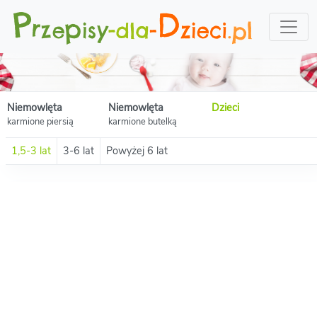
Niemowlęta
Niemowlęta
Dzieci
karmione piersią
karmione butelką
1,5-3 lat
3-6 lat
Powyżej 6 lat