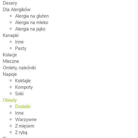
Desery
Dla Alergików
Alergia na gluten
Alergia na mleko
Alergia na jajko
Kanapki
Inne
Pasty
Kolacje
Mleczne
Omlety, naleśniki
Napoje
Koktajle
Kompoty
Soki
Obiady
Dodatki
Inne
Warzywne
Z mięsem
Z rybą