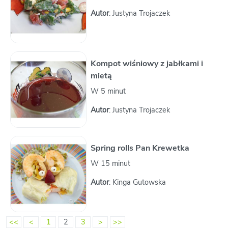
Autor
: Justyna Trojaczek
Kompot wiśniowy z jabłkami i
mietą
W 5 minut
Autor
: Justyna Trojaczek
Spring rolls Pan Krewetka
W 15 minut
Autor
: Kinga Gutowska
<<
<
1
2
3
>
>>