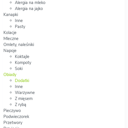
Alergia na mleko
Alergia na jajko
Kanapki
Inne
Pasty
Kolacje
Mleczne
Omlety, naleśniki
Napoje
Koktajle
Kompoty
Soki
Obiady
Dodatki
Inne
Warzywne
Z mięsem
Z rybą
Pieczywo
Podwieczorek
Przetwory