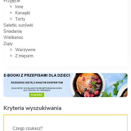
Przyjęcie
Inne
Kanapki
Torty
Sałatki, surówki
Śniadania
Wielkanoc
Zupy
Warzywne
Z mięsem
Kryteria wyszukiwania
Czego szukasz?