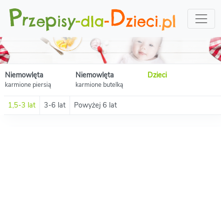
Niemowlęta
Niemowlęta
Dzieci
karmione piersią
karmione butelką
1,5-3 lat
3-6 lat
Powyżej 6 lat