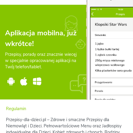
Aplikacja mobilna, już
wkrótce!
Przepisy, porady oraz znacznie wiecęj
w specjalnie opracowanej aplikacji na
Twój telefon/tablet.
Regulamin
Przepisy-dla-dzieci.pl – Zdrowe i smaczne Przepisy dla
Niemowląt i Dzieci. Pełnowartościowe Menu oraz Jadłospisy
indywidualne dla Dzieci, Kobiet zdrowych i chorych, Rodziny.