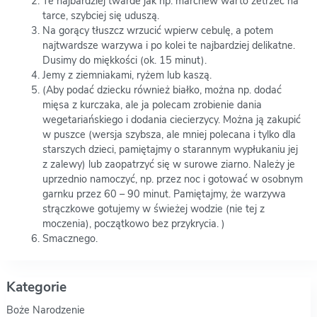
Te najbardziej twarde jak np. marchew warto zetrzeć na
tarce, szybciej się uduszą.
Na gorący tłuszcz wrzucić wpierw cebulę, a potem
najtwardsze warzywa i po kolei te najbardziej delikatne.
Dusimy do miękkości (ok. 15 minut).
Jemy z ziemniakami, ryżem lub kaszą.
(Aby podać dziecku również białko, można np. dodać
mięsa z kurczaka, ale ja polecam zrobienie dania
wegetariańskiego i dodania ciecierzycy. Można ją zakupić
w puszce (wersja szybsza, ale mniej polecana i tylko dla
starszych dzieci, pamiętajmy o starannym wypłukaniu jej
z zalewy) lub zaopatrzyć się w surowe ziarno. Należy je
uprzednio namoczyć, np. przez noc i gotować w osobnym
garnku przez 60 – 90 minut. Pamiętajmy, że warzywa
strączkowe gotujemy w świeżej wodzie (nie tej z
moczenia), początkowo bez przykrycia. )
Smacznego.
Kategorie
Boże Narodzenie