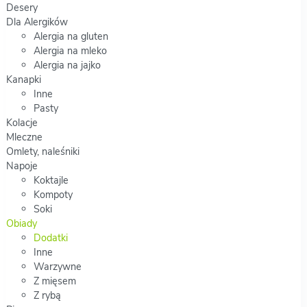
Desery
Dla Alergików
Alergia na gluten
Alergia na mleko
Alergia na jajko
Kanapki
Inne
Pasty
Kolacje
Mleczne
Omlety, naleśniki
Napoje
Koktajle
Kompoty
Soki
Obiady
Dodatki
Inne
Warzywne
Z mięsem
Z rybą