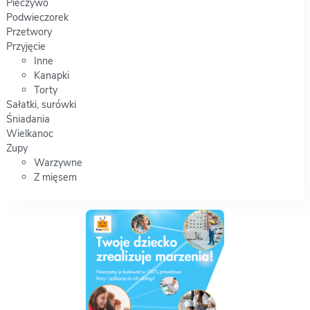
Pieczywo
Podwieczorek
Przetwory
Przyjęcie
Inne
Kanapki
Torty
Sałatki, surówki
Śniadania
Wielkanoc
Zupy
Warzywne
Z mięsem