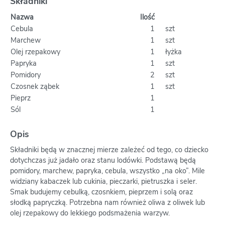
Składniki
Nazwa
Ilość
Cebula
1
szt
Marchew
1
szt
Olej rzepakowy
1
łyżka
Papryka
1
szt
Pomidory
2
szt
Czosnek ząbek
1
szt
Pieprz
1
Sól
1
Opis
Składniki będą w znacznej mierze zależeć od tego, co dziecko
dotychczas już jadało oraz stanu lodówki. Podstawą będą
pomidory, marchew, papryka, cebula, wszystko „na oko”. Mile
widziany kabaczek lub cukinia, pieczarki, pietruszka i seler.
Smak budujemy cebulką, czosnkiem, pieprzem i solą oraz
słodką papryczką. Potrzebna nam również oliwa z oliwek lub
olej rzepakowy do lekkiego podsmażenia warzyw.