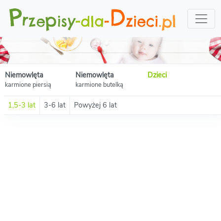
Niemowlęta
Niemowlęta
Dzieci
karmione piersią
karmione butelką
1,5-3 lat
3-6 lat
Powyżej 6 lat