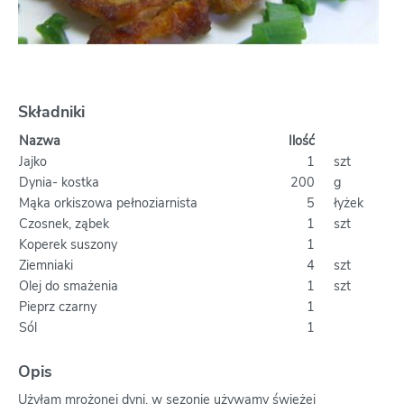
Składniki
Nazwa
Ilość
Jajko
1
szt
Dynia- kostka
200
g
Mąka orkiszowa pełnoziarnista
5
łyżek
Czosnek, ząbek
1
szt
Koperek suszony
1
Ziemniaki
4
szt
Olej do smażenia
1
szt
Pieprz czarny
1
Sól
1
Opis
Użyłam mrożonej dyni, w sezonie używamy świeżej