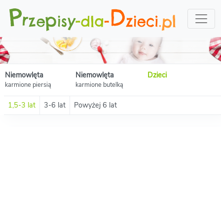
Niemowlęta
Niemowlęta
Dzieci
karmione piersią
karmione butelką
1,5-3 lat
3-6 lat
Powyżej 6 lat