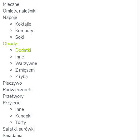
Mleczne
Omlety, naleśniki
Napoje
Koktajle
Kompoty
Soki
Obiady
Dodatki
Inne
Warzywne
Z mięsem
Z rybą
Pieczywo
Podwieczorek
Przetwory
Przyjęcie
Inne
Kanapki
Torty
Sałatki, surówki
Śniadania