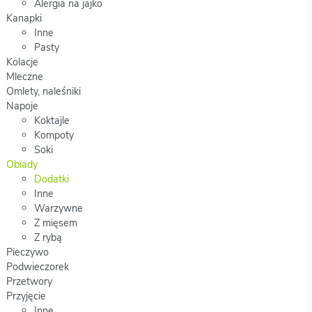
Alergia na jajko
Kanapki
Inne
Pasty
Kolacje
Mleczne
Omlety, naleśniki
Napoje
Koktajle
Kompoty
Soki
Obiady
Dodatki
Inne
Warzywne
Z mięsem
Z rybą
Pieczywo
Podwieczorek
Przetwory
Przyjęcie
Inne