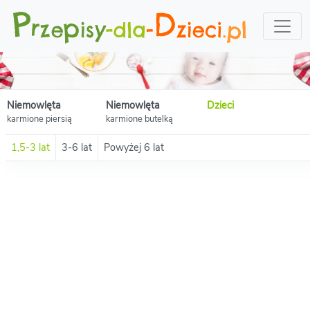
Niemowlęta
Niemowlęta
Dzieci
karmione piersią
karmione butelką
1,5-3 lat
3-6 lat
Powyżej 6 lat