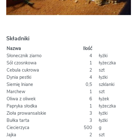
Składniki
Nazwa
Ilość
Słonecznik ziarno
4
łyżki
Sól czosnkowa
1
łyżeczka
Cebula cukrowa
2
szt
Dynia pestki
4
łyżki
Siemię lniane
0,5
szklanki
Marchew
1
szt
Oliwa z oliwek
6
łyżek
Papryka słodka
1
łyżeczka
Zioła prowansalskie
3
łyżki
Bułka tarta
3
łyżki
Ciecierzyca
500
g
Jajka
2
szt