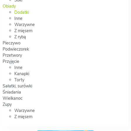
Obiady
Dodatki
Inne
Warzywne
Z mięsem
Z rybą
Pieczywo
Podwieczorek
Przetwory
Przyjęcie
Inne
Kanapki
Torty
Sałatki, surówki
Śniadania
Wielkanoc
Zupy
Warzywne
Z mięsem