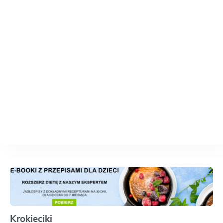
Krokieciki