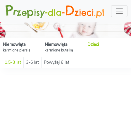
Niemowlęta
Niemowlęta
Dzieci
karmione piersią
karmione butelką
1,5-3 lat
3-6 lat
Powyżej 6 lat