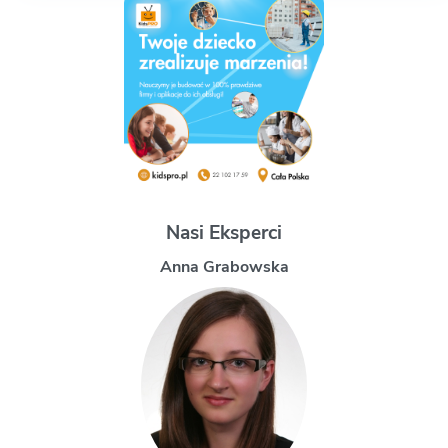
Nasi Eksperci
owska
Magdalena Uc