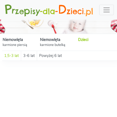
Niemowlęta
Niemowlęta
Dzieci
karmione piersią
karmione butelką
1,5-3 lat
3-6 lat
Powyżej 6 lat