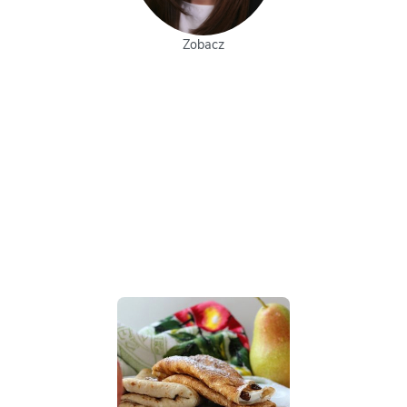
z
Zobacz