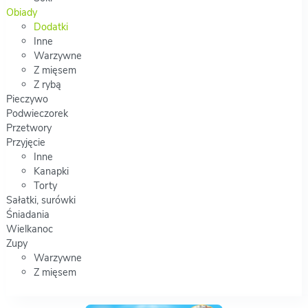
Obiady
Dodatki
Inne
Warzywne
Z mięsem
Z rybą
Pieczywo
Podwieczorek
Przetwory
Przyjęcie
Inne
Kanapki
Torty
Sałatki, surówki
Śniadania
Wielkanoc
Zupy
Warzywne
Z mięsem