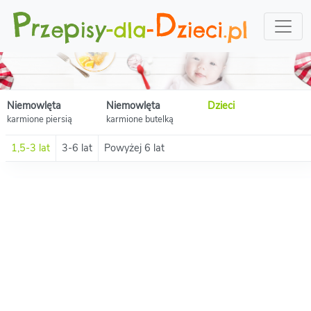
Niemowlęta
Niemowlęta
Dzieci
karmione piersią
karmione butelką
1,5-3 lat
3-6 lat
Powyżej 6 lat