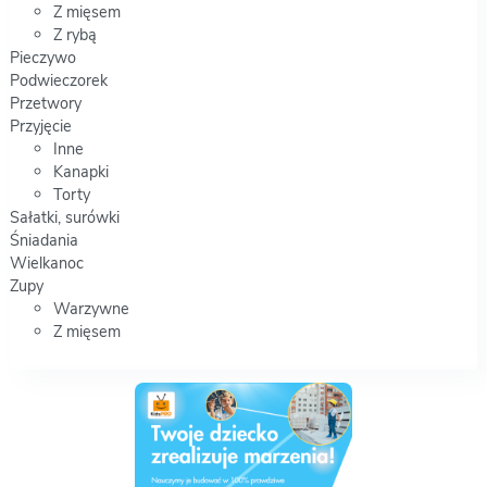
Z mięsem
Z rybą
Pieczywo
Podwieczorek
Przetwory
Przyjęcie
Inne
Kanapki
Torty
Sałatki, surówki
Śniadania
Wielkanoc
Zupy
Warzywne
Z mięsem