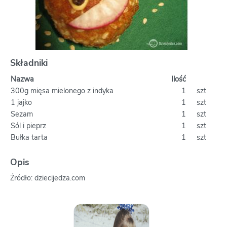
Składniki
Nazwa
Ilość
300g mięsa mielonego z indyka
1
szt
1 jajko
1
szt
Sezam
1
szt
Sól i pieprz
1
szt
Bułka tarta
1
szt
Opis
Źródło: dziecijedza.com